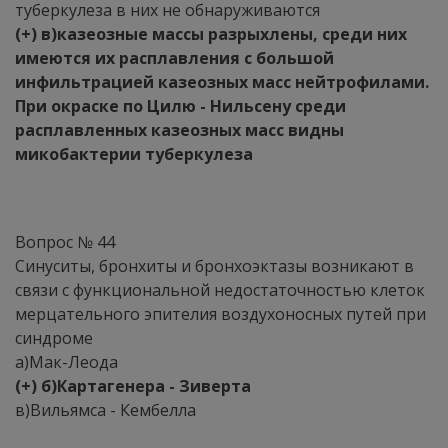
туберкулеза в них не обнаруживаются
(+) в)казеозные массы разрыхлены, среди них
имеются их расплавления с большой
инфильтрацией казеозных масс нейтрофилами.
При окраске по Цилю - Нильсену среди
расплавленных казеозных масс видны
микобактерии туберкулеза
Вопрос № 44
Синуситы, бронхиты и бронхоэктазы возникают в
связи с функциональной недостаточностью клеток
мерцательного эпителия воздухоносных путей при
синдроме
а)Мак-Леода
(+) б)Картагенера - Зиверта
в)Вильямса - Кембелла