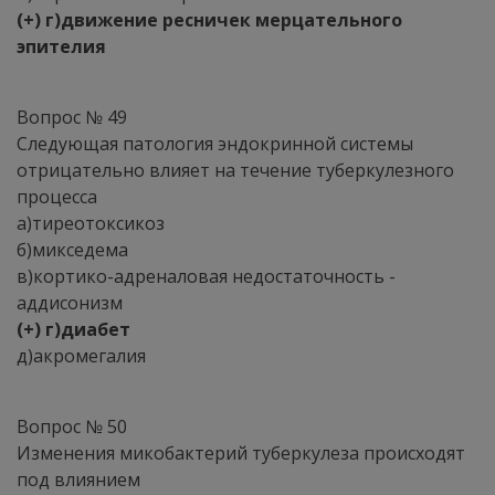
(+) г)движение ресничек мерцательного
эпителия
Вопрос № 49
Следующая патология эндокринной системы
отрицательно влияет на течение туберкулезного
процесса
а)тиреотоксикоз
б)микседема
в)кортико-адреналовая недостаточность -
аддисонизм
(+) г)диабет
д)акромегалия
Вопрос № 50
Изменения микобактерий туберкулеза происходят
под влиянием