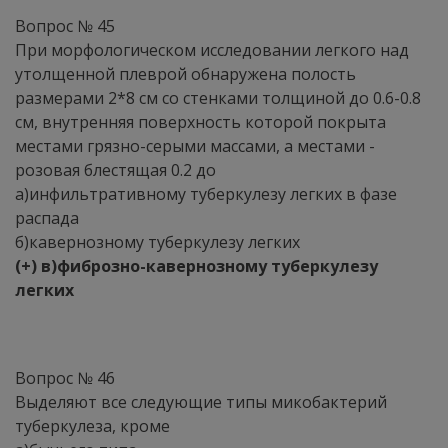
Вопрос № 45
При морфологическом исследовании легкого над
утолщенной плеврой обнаружена полость
размерами 2*8 см со стенками толщиной до 0.6-0.8
см, внутренняя поверхность которой покрыта
местами грязно-серыми массами, а местами -
розовая блестящая 0.2 до
а)инфильтративному туберкулезу легких в фазе
распада
б)кавернозному туберкулезу легких
(+) в)фиброзно-кавернозному туберкулезу
легких
Вопрос № 46
Выделяют все следующие типы микобактерий
туберкулеза, кроме