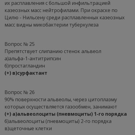
их расплавления с большой инфильтрацией
казеозных масс нейтрофилами. При окраске по
Цилю - Нильсену среди расплавленных казеозных
масс видны микобактерии туберкулеза
Вопрос № 25
Препятствует слипанию стенок альвеол
а)альфа-1-антитрипсин
б)простагландин
(+) в)сурфактант
Вопрос № 26
90% поверхности альвеолы, через цитоплазму
которых осуществляется газообмен, занимают
(+) а)альвеолоциты (пневмоциты) 1-го порядка
б)альвеолоциты (пневмоциты) 2-го порядка
в)щеточные клетки