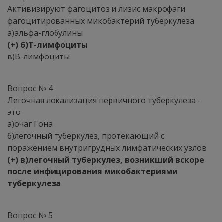
Активизируют фагоцитоз и лизис макрофаги
фагоцитированных микобактерий туберкулеза
а)альфа-глобулины
(+) б)Т-лимфоциты
в)В-лимфоциты
Вопрос № 4
Легочная локализация первичного туберкулеза -
это
а)очаг Гона
б)легочный туберкулез, протекающий с
поражением внутригрудных лимфатических узлов
(+) в)легочный туберкулез, возникший вскоре
после инфицирования микобактериями
туберкулеза
Вопрос № 5