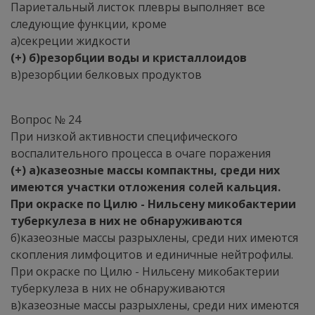
Париетальный листок плевры выполняет все
следующие функции, кроме
а)секреции жидкости
(+) б)резорбции воды и кристаллоидов
в)резорбции белковых продуктов
Вопрос № 24
При низкой активности специфического
воспалительного процесса в очаге поражения
(+) а)казеозные массы компактны, среди них
имеются участки отложения солей кальция.
При окраске по Цилю - Нильсену микобактерии
туберкулеза в них не обнаруживаются
б)казеозные массы разрыхлены, среди них имеются
скопления лимфоцитов и единичные нейтрофилы.
При окраске по Цилю - Нильсену микобактерии
туберкулеза в них не обнаруживаются
в)казеозные массы разрыхлены, среди них имеются