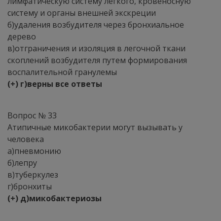
лимфатическую систему легкого, кровеносную
систему и органы внешней экскреции
б)удаления возбудителя через бронхиальное
дерево
в)отграничения и изоляция в легочной ткани
скоплений возбудителя путем формирования
воспалительной гранулемы
(+) г)верны все ответы
Вопрос № 33
Атипичные микобактерии могут вызывать у
человека
а)пневмонию
б)лепру
в)туберкулез
г)бронхиты
(+) д)микобактериозы