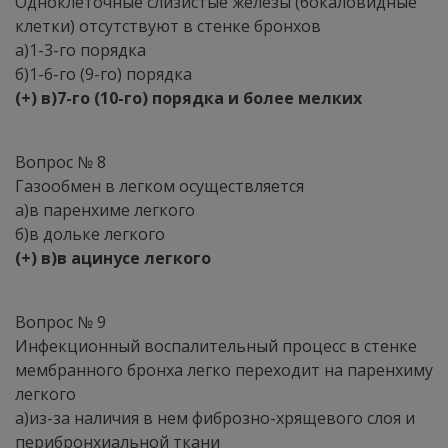
Одноклеточные слизистые железы (бокаловидные
клетки) отсутствуют в стенке бронхов
а)1-3-го порядка
б)1-6-го (9-го) порядка
(+) в)7-го (10-го) порядка и более мелких
Вопрос № 8
Газообмен в легком осуществляется
а)в паренхиме легкого
б)в дольке легкого
(+) в)в ацинусе легкого
Вопрос № 9
Инфекционный воспалительный процесс в стенке
мембранного бронха легко переходит на паренхиму
легкого
а)из-за наличия в нем фиброзно-хрящевого слоя и
перибронхиальной ткани