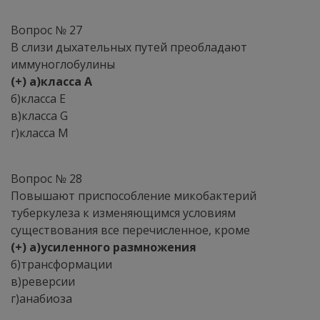
Вопрос № 27
В слизи дыхательных путей преобладают
иммуноглобулины
(+) а)класса A
б)класса E
в)класса G
г)класса M
Вопрос № 28
Повышают приспособление микобактерий
туберкулеза к изменяющимся условиям
существования все перечисленное, кроме
(+) а)усиленного размножения
б)трансформации
в)реверсии
г)анабиоза