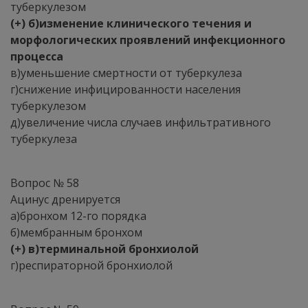
туберкулезом
(+) б)изменение клинического течения и
морфологических проявлений инфекционного
процесса
в)уменьшение смертности от туберкулеза
г)снижение инфицированности населения
туберкулезом
д)увеличение числа случаев инфильтративного
туберкулеза
Вопрос № 58
Ацинус дренируется
а)бронхом 12-го порядка
б)мембранным бронхом
(+) в)терминальной бронхиолой
г)респираторной бронхиолой