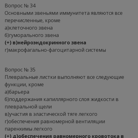
Вопрос № 34
Основными звеньями иммунитета являются все
перечисленные, кроме
а)клеточного звена
б)гуморального звена
(+) в)нейроэндокринного звена
г)макрофагально-фагоцитарной системы
Вопрос № 35
Плевральные листки выполняют все следующие
функции, кроме
а)барьера
б)поддержания капиллярного слоя жидкости в
плевральной щели
в)участия в эластической тяге легкого
г)обеспечения равномерной вентиляции
паренхимы легкого
(+) д)обеспечения равномерного кровотока в