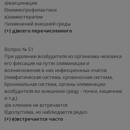
а)вакцинации
б)химиопрофилактики
в)химиотерапии
г)изменений внешней среды
(+) д)всего перечисленного
Вопрос № 51
При удалении возбудителя из организма человека
его фиксация на путях элиминации и
возникновения в них инфекционных очагов
(лимфатическая система, кровеносная система,
бронхиальная система, органы элиминации
возбудителя во внешнюю среду - почки, кишечник
и т.д.)
а)в клинике не встречается
б)допустима, но наблюдается редко
(+) в)встречается часто