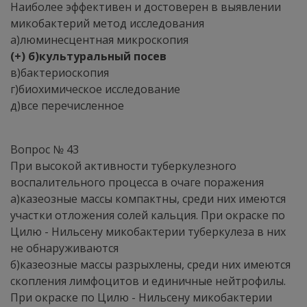
Наиболее эффективен и достоверен в выявлении
микобактерий метод исследования
а)люминесцентная микроскопия
(+) б)культуральный посев
в)бактериоскопия
г)биохимическое исследование
д)все перечисленное
Вопрос № 43
При высокой активности туберкулезного
воспалительного процесса в очаге поражения
а)казеозные массы компактны, среди них имеются
участки отложения солей кальция. При окраске по
Цилю - Нильсену микобактерии туберкулеза в них
не обнаруживаются
б)казеозные массы разрыхлены, среди них имеются
скопления лимфоцитов и единичные нейтрофилы.
При окраске по Цилю - Нильсену микобактерии