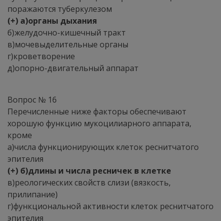
поражаются туберкулезом
(+) а)органы дыхания
б)желудочно-кишечный тракт
в)мочевыделительные органы
г)кроветворение
д)опорно-двигательный аппарат
Вопрос № 16
Перечисленные ниже факторы обеспечивают
хорошую функцию мукоцилиарного аппарата,
кроме
а)числа функционирующих клеток реснитчатого
эпителия
(+) б)длины и числа ресничек в клетке
в)реологических свойств слизи (вязкость,
прилипание)
г)функциональной активности клеток реснитчатого
эпителия