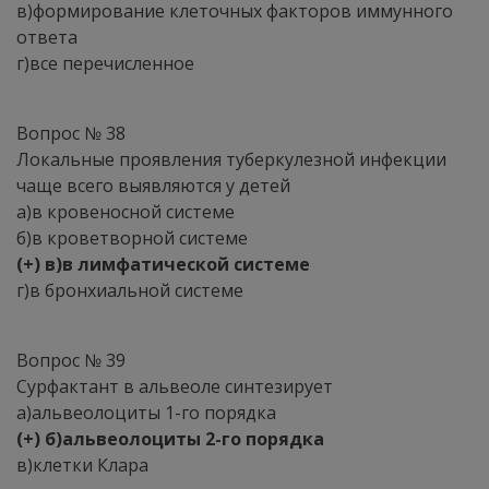
в)формирование клеточных факторов иммунного
ответа
г)все перечисленное
Вопрос № 38
Локальные проявления туберкулезной инфекции
чаще всего выявляются у детей
а)в кровеносной системе
б)в кроветворной системе
(+) в)в лимфатической системе
г)в бронхиальной системе
Вопрос № 39
Сурфактант в альвеоле синтезирует
а)альвеолоциты 1-го порядка
(+) б)альвеолоциты 2-го порядка
в)клетки Клара