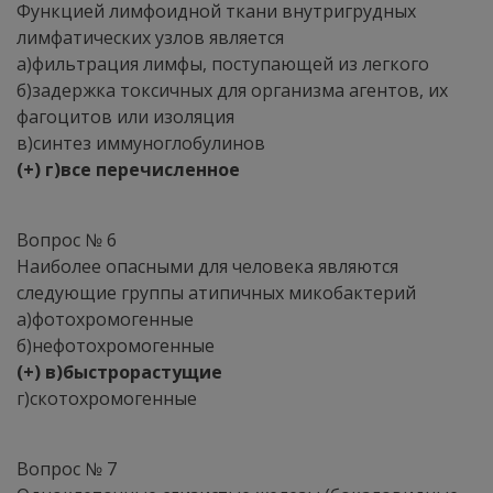
Функцией лимфоидной ткани внутригрудных
лимфатических узлов является
а)фильтрация лимфы, поступающей из легкого
б)задержка токсичных для организма агентов, их
фагоцитов или изоляция
в)синтез иммуноглобулинов
(+) г)все перечисленное
Вопрос № 6
Наиболее опасными для человека являются
следующие группы атипичных микобактерий
а)фотохромогенные
б)нефотохромогенные
(+) в)быстрорастущие
г)скотохромогенные
Вопрос № 7