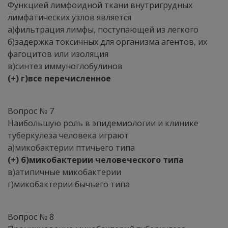
Функцией лимфоидной ткани внутригрудных
лимфатических узлов является
а)фильтрация лимфы, поступающей из легкого
б)задержка токсичных для организма агентов, их
фагоцитов или изоляция
в)синтез иммуноглобулинов
(+) г)все перечисленное
Вопрос № 7
Наибольшую роль в эпидемиологии и клинике
туберкулеза человека играют
а)микобактерии птичьего типа
(+) б)микобактерии человеческого типа
в)атипичные микобактерии
г)микобактерии бычьего типа
Вопрос № 8