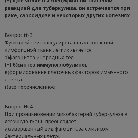
(+) в)не является специфичной тканевой
реакцией для туберкулеза, он встречается при
раке, саркоидозе и некоторых других болезнях
Вопрос № 3
Функцией неинкапсулированных скоплений
лимфоидной ткани легких является
а)фагоцитоз инородных тел
(+) б)синтез иммуноглобулинов
в)формирование клеточных факторов иммунного
ответа
г)все перечисленное
Вопрос № 4
При проникновении микобактерий туберкулеза в
легочную ткань преобладает
а)завершенный вид фагоцитоза с лизисом
бактериальных клеток