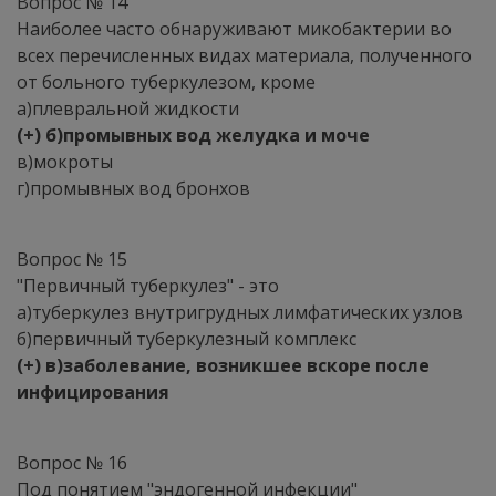
Вопрос № 14
Наиболее часто обнаруживают микобактерии во
всех перечисленных видах материала, полученного
от больного туберкулезом, кроме
а)плевральной жидкости
(+) б)промывных вод желудка и моче
в)мокроты
г)промывных вод бронхов
Вопрос № 15
"Первичный туберкулез" - это
а)туберкулез внутригрудных лимфатических узлов
б)первичный туберкулезный комплекс
(+) в)заболевание, возникшее вскоре после
инфицирования
Вопрос № 16
Под понятием "эндогенной инфекции"