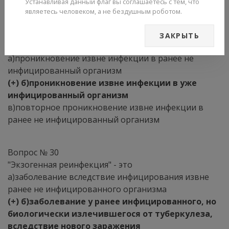
г)вирусов
Устанавливая данный флаг вы соглашаетесь с тем, что
являетесь человеком, а не бездушным роботом.
Вопрос № 29
ЗАКРЫТЬ
Понятие "экзогенная суперинфекция" включает
а)проникновение извне инфекции в ранее не
инфицированный организм
(+) б)проникновение извне инфекции в уже
инфицированный организм
в)повторное проникновение извне инфекции в
ранее не инфицированный организм
Вопрос № 30
"Экзогенная реинфекция" - это
а)заболевание вследствие инфицирования извне
ранее не инфицированного организма
(+) б)заболевание у ранее инфицированного, но
биологически излечившегося от туберкулеза,
вследствие нового заражения