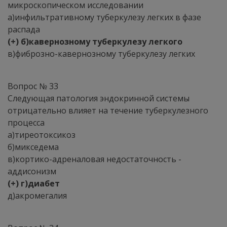
микроскопическом исследовании
а)инфильтративному туберкулезу легких в фазе
распада
(+) б)кавернозному туберкулезу легкого
в)фиброзно-кавернозному туберкулезу легких
Вопрос № 33
Следующая патология эндокринной системы
отрицательно влияет на течение туберкулезного
процесса
а)тиреотоксикоз
б)микседема
в)кортико-адреналовая недостаточность -
аддисонизм
(+) г)диабет
д)акромегалия