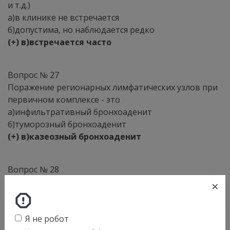
и т.д.)
а)в клинике не встречается
б)допустима, но наблюдается редко
(+) в)встречается часто
Вопрос № 27
Поражение регионарных лимфатических узлов при
первичном комплексе - это
а)инфильтративный бронхоаденит
б)туморозный бронхоаденит
(+) в)казеозный бронхоаденит
Вопрос № 28
Возбудители туберкулеза относятся к виду
×
(+) а)бактерий
б)грибов
Я не робот
в)простейших