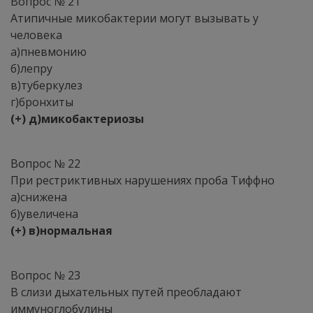
Вопрос № 21
Атипичные микобактерии могут вызывать у
человека
а)пневмонию
б)лепру
в)туберкулез
г)бронхиты
(+) д)микобактериозы
Вопрос № 22
При рестриктивных нарушениях проба Тиффно
а)снижена
б)увеличена
(+) в)нормальная
Вопрос № 23
В слизи дыхательных путей преобладают
иммуноглобулины