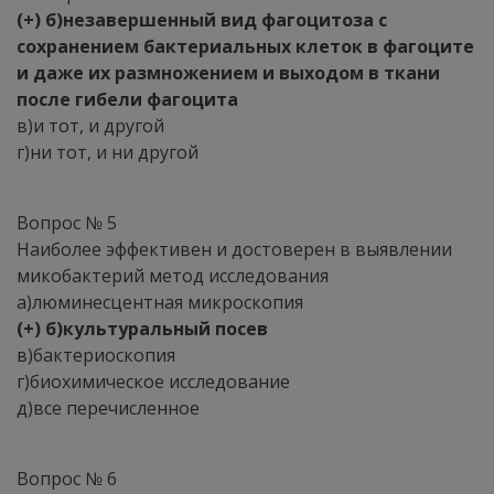
(+) б)незавершенный вид фагоцитоза с
сохранением бактериальных клеток в фагоците
и даже их размножением и выходом в ткани
после гибели фагоцита
в)и тот, и другой
г)ни тот, и ни другой
Вопрос № 5
Наиболее эффективен и достоверен в выявлении
микобактерий метод исследования
а)люминесцентная микроскопия
(+) б)культуральный посев
в)бактериоскопия
г)биохимическое исследование
д)все перечисленное
Вопрос № 6