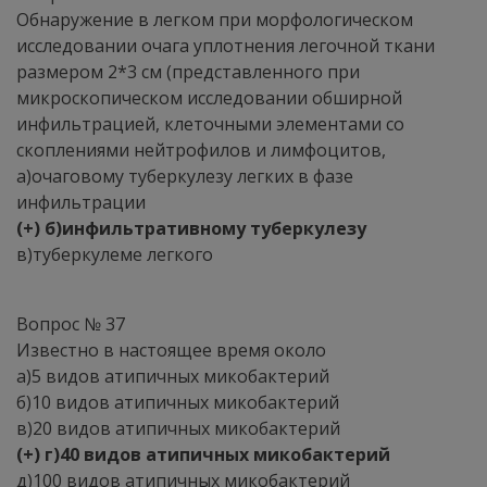
Обнаружение в легком при морфологическом
исследовании очага уплотнения легочной ткани
размером 2*3 см (представленного при
микроскопическом исследовании обширной
инфильтрацией, клеточными элементами со
скоплениями нейтрофилов и лимфоцитов,
а)очаговому туберкулезу легких в фазе
инфильтрации
(+) б)инфильтративному туберкулезу
в)туберкулеме легкого
Вопрос № 37
Известно в настоящее время около
а)5 видов атипичных микобактерий
б)10 видов атипичных микобактерий
в)20 видов атипичных микобактерий
(+) г)40 видов атипичных микобактерий
д)100 видов атипичных микобактерий