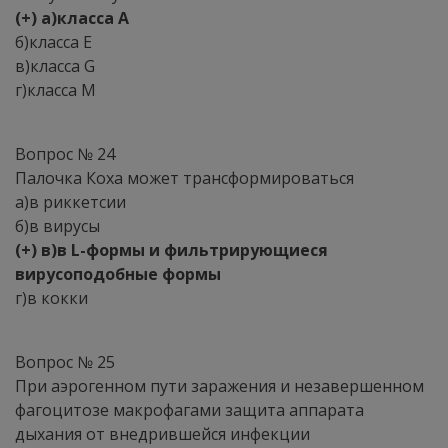
(+) а)класса A
б)класса E
в)класса G
г)класса M
Вопрос № 24
Палочка Коха может трансформироваться
а)в риккетсии
б)в вирусы
(+) в)в L-формы и фильтрирующиеся
вирусоподобные формы
г)в кокки
Вопрос № 25
При аэрогенном пути заражения и незавершенном
фагоцитозе макрофагами защита аппарата
дыхания от внедрившейся инфекции