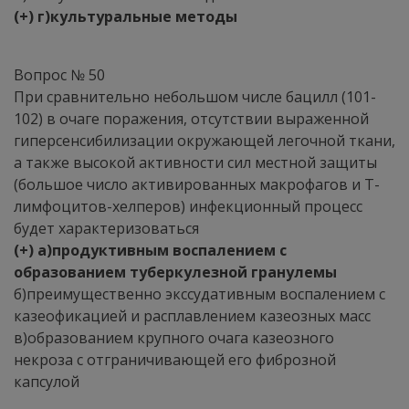
(+) г)культуральные методы
Вопрос № 50
При сравнительно небольшом числе бацилл (101-
102) в очаге поражения, отсутствии выраженной
гиперсенсибилизации окружающей легочной ткани,
а также высокой активности сил местной защиты
(большое число активированных макрофагов и Т-
лимфоцитов-хелперов) инфекционный процесс
будет характеризоваться
(+) а)продуктивным воспалением с
образованием туберкулезной гранулемы
б)преимущественно экссудативным воспалением с
казеофикацией и расплавлением казеозных масс
в)образованием крупного очага казеозного
некроза с отграничивающей его фиброзной
капсулой