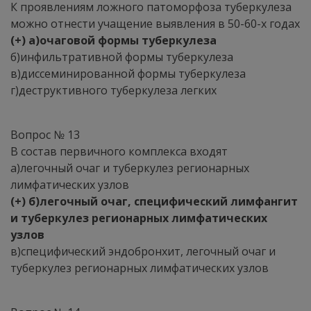
К проявлениям ложного патоморфоза туберкулеза
можно отнести учащение выявления в 50-60-х годах
(+) а)очаговой формы туберкулеза
б)инфильтративной формы туберкулеза
в)диссеминированной формы туберкулеза
г)деструктивного туберкулеза легких
Вопрос № 13
В состав первичного комплекса входят
а)легочный очаг и туберкулез регионарных
лимфатических узлов
(+) б)легочный очаг, специфический лимфангит
и туберкулез регионарных лимфатических
узлов
в)специфический эндобронхит, легочный очаг и
туберкулез регионарных лимфатических узлов