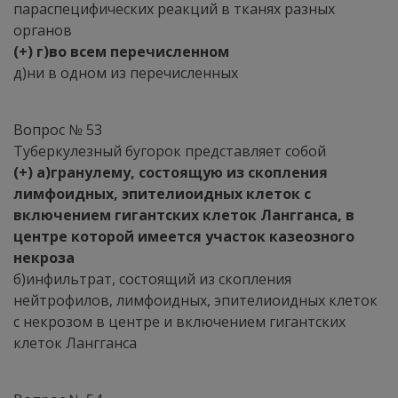
параспецифических реакций в тканях разных
органов
(+) г)во всем перечисленном
д)ни в одном из перечисленных
Вопрос № 53
Туберкулезный бугорок представляет собой
(+) а)гранулему, состоящую из скопления
лимфоидных, эпителиоидных клеток с
включением гигантских клеток Лангганса, в
центре которой имеется участок казеозного
некроза
б)инфильтрат, состоящий из скопления
нейтрофилов, лимфоидных, эпителиоидных клеток
с некрозом в центре и включением гигантских
клеток Лангганса