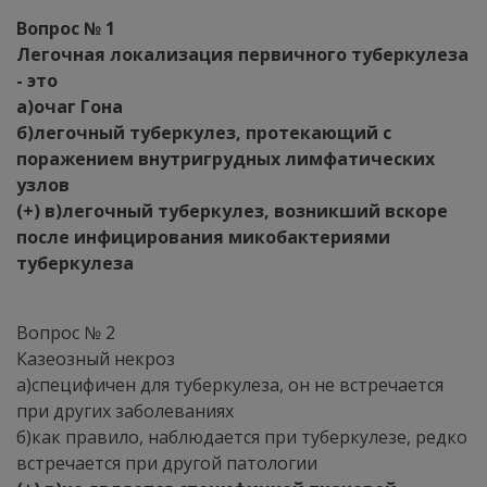
Вопрос № 1
Легочная локализация первичного туберкулеза
- это
а)очаг Гона
б)легочный туберкулез, протекающий с
поражением внутригрудных лимфатических
узлов
(+) в)легочный туберкулез, возникший вскоре
после инфицирования микобактериями
туберкулеза
Вопрос № 2
Казеозный некроз
а)специфичен для туберкулеза, он не встречается
при других заболеваниях
б)как правило, наблюдается при туберкулезе, редко
встречается при другой патологии