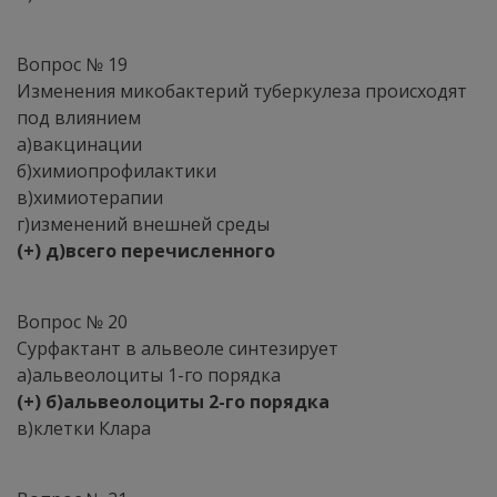
Вопрос № 19
Изменения микобактерий туберкулеза происходят
под влиянием
а)вакцинации
б)химиопрофилактики
в)химиотерапии
г)изменений внешней среды
(+) д)всего перечисленного
Вопрос № 20
Сурфактант в альвеоле синтезирует
а)альвеолоциты 1-го порядка
(+) б)альвеолоциты 2-го порядка
в)клетки Клара