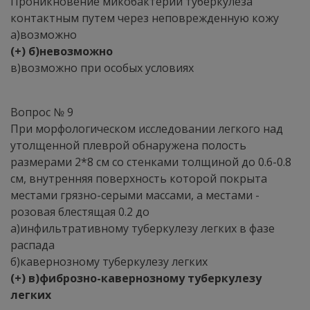
Проникновение микобактерий туберкулеза
контактным путем через неповрежденную кожу
а)возможно
(+) б)невозможно
в)возможно при особых условиях
Вопрос № 9
При морфологическом исследовании легкого над
утолщенной плеврой обнаружена полость
размерами 2*8 см со стенками толщиной до 0.6-0.8
см, внутренняя поверхность которой покрыта
местами грязно-серыми массами, а местами -
розовая блестящая 0.2 до
а)инфильтративному туберкулезу легких в фазе
распада
б)кавернозному туберкулезу легких
(+) в)фиброзно-кавернозному туберкулезу
легких