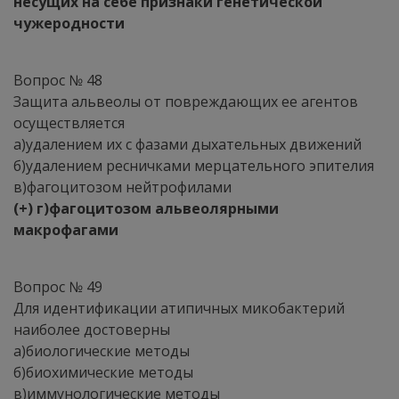
несущих на себе признаки генетической
чужеродности
Вопрос № 48
Защита альвеолы от повреждающих ее агентов
осуществляется
а)удалением их с фазами дыхательных движений
б)удалением ресничками мерцательного эпителия
в)фагоцитозом нейтрофилами
(+) г)фагоцитозом альвеолярными
макрофагами
Вопрос № 49
Для идентификации атипичных микобактерий
наиболее достоверны
а)биологические методы
б)биохимические методы
в)иммунологические методы