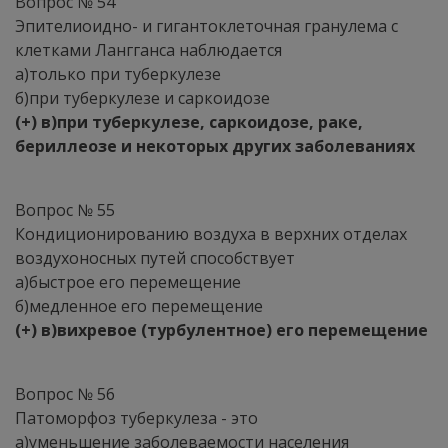
Вопрос № 54
Эпителиоидно- и гигантоклеточная гранулема с
клетками Лангганса наблюдается
а)только при туберкулезе
б)при туберкулезе и саркоидозе
(+) в)при туберкулезе, саркоидозе, раке,
бериллеозе и некоторых других заболеваниях
Вопрос № 55
Кондиционированию воздуха в верхних отделах
воздухоносных путей способствует
а)быстрое его перемещение
б)медленное его перемещение
(+) в)вихревое (турбулентное) его перемещение
Вопрос № 56
Патоморфоз туберкулеза - это
а)уменьшение заболеваемости населения