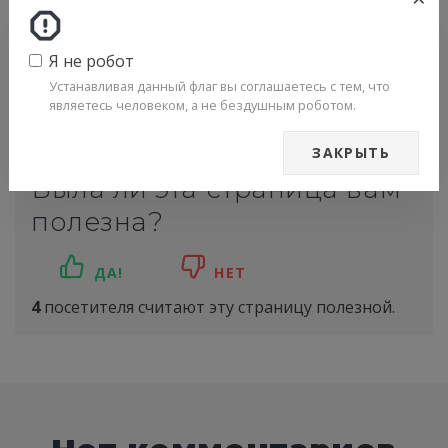
20
Снегоход Lynx 49 Ranger
Подробнее
600 E-TEC. Руководство -
часть 20
Я не робот
Устанавливая данный флаг вы соглашаетесь с тем, что
являетесь человеком, а не бездушным роботом.
ЗАКРЫТЬ
Была ли эта страница вам
полезна?
ДА!
НЕТ
4
посетителя считают эту страницу полезной.