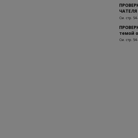
ПРОВЕР
ЧАТЕЛЯ
См. стр. 54-
ПРОВЕР
темой 
См. стр. 54-