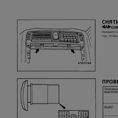
СНЯТ
СН
Нажмите н
тор, чтобы
ПРОВ