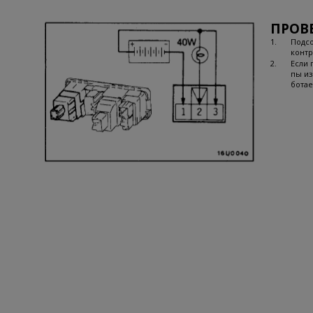
ПРОВ
1.
Подсо
контр
2.
Если 
пы из
ботае