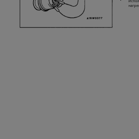
•
Испол
нагре