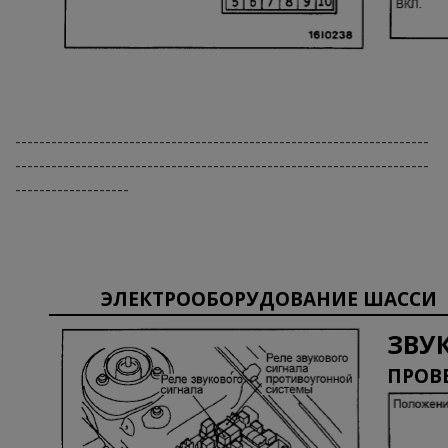
---------------------------------------------------------------------
---------------------------------------------------------------------
-------------------
ЭЛЕКТРООБОРУДОВАНИЕ ШАССИ
ЗВУ
ПРОВ