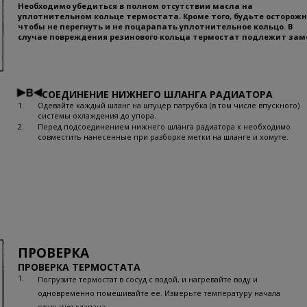
Необходимо убедиться в полном отсутствии масла на
уплотнительном кольце термостата. Кроме того, будьте осторожн
чтобы не перегнуть и не поцарапать уплотнительное кольцо. В
случае повреждения резинового кольца термостат подлежит зам
СОЕДИНЕНИЕ НИЖНЕГО ШЛАНГА РАДИАТОРА
1.
Одевайте каждый шланг на штуцер патрубка (в том числе впускного)
системы охлаждения до упора.
2.
Перед подсоединением нижнего шланга радиатора к необходимо
совместить нанесенные при разборке метки на шланге и хомуте.
ПРОВЕРКА
ПРОВЕРКА ТЕРМОСТАТА
1.
Погрузите термостат в сосуд с водой, и нагревайте воду и
одновременно помешивайте ее. Измерьте температуру начала
открытия клапана.