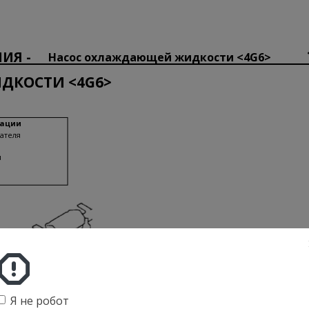
ИЯ -
Насос охлаждающей жидкости <4G6>
ДКОСТИ <4G6>
рации
ателя
я
Я не робот