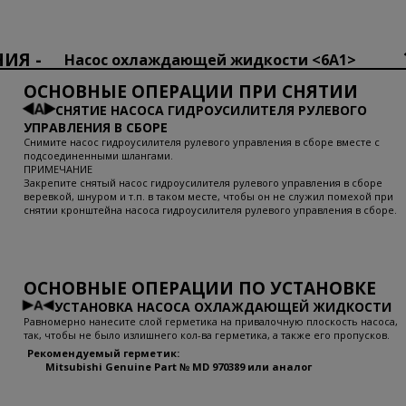
ИЯ -
Насос охлаждающей жидкости <6A1>
ОСНОВНЫЕ ОПЕРАЦИИ ПРИ СНЯТИИ
СНЯТИЕ НАСОСА ГИДРОУСИЛИТЕЛЯ РУЛЕВОГО
УПРАВЛЕНИЯ В СБОРЕ
Снимите насос гидроусилителя рулевого управления в сборе вместе с
подсоединенными шлангами.
ПРИМЕЧАНИЕ
Закрепите снятый насос гидроусилителя рулевого управления в сборе
веревкой, шнуром и т.п. в таком месте, чтобы он не служил помехой при
снятии кронштейна насоса гидроусилителя рулевого управления в сборе.
ОСНОВНЫЕ ОПЕРАЦИИ ПО УСТАНОВКЕ
УСТАНОВКА НАСОСА ОХЛАЖДАЮЩЕЙ ЖИДКОСТИ
Равномерно нанесите слой герметика на привалочную плоскость насоса,
так, чтобы не было излишнего кол-ва герметика, а также его пропусков.
Рекомендуемый герметик:
Mitsubishi Genuine Part № MD 970389 или аналог