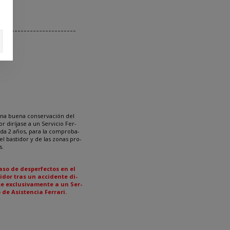
-------------------------
PROTECCIÓN
ANTICORROSIVA
una buena conservación del
or diríjase a un Servicio Fer-
ada 2 años, para la comproba-
el bastidor y de las zonas pro-
s.
aso de desperfectos en el
idor tras un accidente di-
se exclusivamente a un Ser-
o de Asistencia Ferrari.