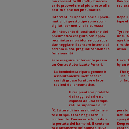
ma consentita 80 Km/h). È neces-
Km/h - 
sario provvedere al più presto alla
replace
sostituzione del pneumatico.
Interventi di riparazione su pneu-
Repair 
matici di questo tipo sono scon-
type of
sigliati per motivi di sicurezza.
Un intervento di sostituzione del
Tyre r
pneumatico eseguito con appa-
unsuit
recchiature non idonee potrebbe
age th
danneggiare il sensore interno al
rim, th
cerchio ruota, pregiudicandone la
ation.
funzionalità.
Fare eseguire l’intervento presso
Have t
un Centro Autorizzato Ferrari.
by an A
La bomboletta ripara gomme è
The t
assolutamente inefficace in
use i
casi di grosse forature o lace-
or la
razioni del pneumatico.
Il recipiente va protetto
dai raggi solari e non
esposto ad una tempe-
ratura superiore ai 50
ATTENZIONE
ATTENZIONE
WARNING!
WARNING!
°
C. Evitare di inalare direttamen-
peratur
te e di spruzzare negli occhi il
not inh
contenuto. Conservare fuori dal-
spray i
la portata dei bambini. Il contenu-
Keep ou
to è altamente infiammabile, va
conten