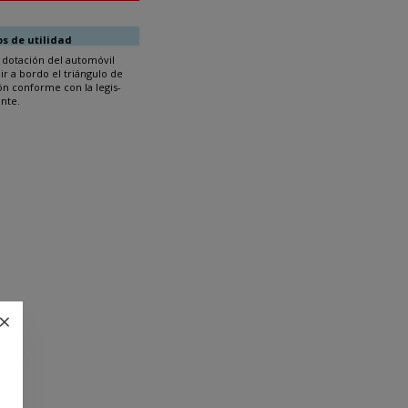
os de utilidad
 dotación del automóvil
ir a bordo el triángulo de
ón conforme con la legis-
ente.
×