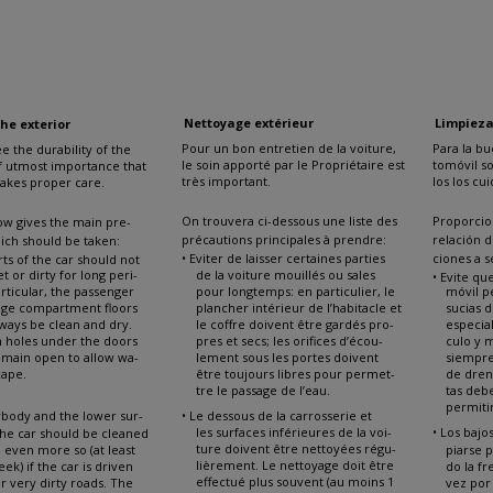
ANING THE CAR
NETTOYAGE DE LA VOITURE
LIMPI
Nettoyage extérieur
Limpieza
he exterior
Pour un bon entretien de la voiture,
Para la b
e the durability of the
le soin apporté par le Propriétaire est
tomóvil s
 of utmost importance that
très important.
los los cu
akes proper care.
On trouvera ci-dessous une liste des
Proporcio
low gives the main pre-
précautions principales à prendre:
relación d
ich should be taken:
• Eviter de laisser certaines parties
ciones a s
rts of the car should not
t or dirty for long peri-
de la voiture mouillés ou sales
• Evite qu
articular, the passenger
pour longtemps: en particulier, le
móvil 
age compartment floors
plancher intérieur de l’habitacle et
sucias 
ways be clean and dry.
le coffre doivent être gardés pro-
especia
n holes under the doors
pres et secs; les orifices d’écou-
culo y 
emain open to allow wa-
lement sous les portes doivent
siempre 
cape.
être toujours libres pour permet-
de drena
tre le passage de l’eau.
tas deb
permitir
body and the lower sur-
• Le dessous de la carrosserie et
les surfaces inférieures de la voi-
• Los bajo
the car should be cleaned
ture doivent être nettoyées régu-
; even more so (at least
piarse 
lièrement. Le nettoyage doit être
ek) if the car is driven
do la fr
effectué plus souvent (au moins 1
or very dirty roads. The
vez po