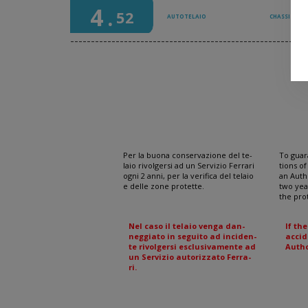
4
.
52
AUTOTELAIO
CHASSIS
---------------------------------------------------------
PROTEZIONE
ANTICORROSIVA
Per la buona conservazione del te-
To guar
laio rivolgersi ad un Servizio Ferrari
tions of
ogni 2 anni, per la verifica del telaio
an Auth
e delle zone protette.
two yea
the pro
Nel caso il telaio venga dan-
If th
neggiato in seguito ad inciden-
accid
te rivolgersi esclusivamente ad
Autho
un Servizio autorizzato Ferra-
ri.