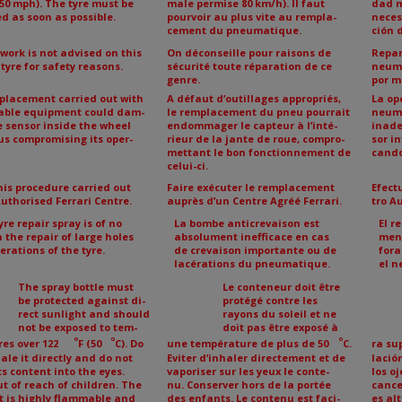
50 mph). The tyre must be
male permise 80 km/h). Il faut
dad m
d as soon as possible.
pourvoir au plus vite au rempla-
neces
cement du pneumatique.
ción 
work is not advised on this
On déconseille pour raisons de
Repar
 tyre for safety reasons.
sécurité toute réparation de ce
neumá
genre.
por m
eplacement carried out with
A défaut d’outillages appropriés,
La op
able equipment could dam-
le remplacement du pneu pourrait
neumá
e sensor inside the wheel
endommager le capteur à l’inté-
inade
us compromising its oper-
rieur de la jante de roue, compro-
sor in
mettant le bon fonctionnement de
cando
celui-ci.
his procedure carried out
Faire exécuter le remplacement
Efect
uthorised Ferrari Centre.
auprès d’un Centre Agréé Ferrari.
tro A
yre repair spray is of no
La bombe anticrevaison est
El r
n the repair of large holes
absolument inefficace en cas
ment
cerations of the tyre.
de crevaison importante ou de
fora
lacérations du pneumatique.
el n
The spray bottle must
Le conteneur doit être
be protected against di-
protégé contre les
rect sunlight and should
rayons du soleil et ne
not be exposed to tem-
doit pas être exposé à
ATTENTION
ATTENTION
ATENCI
ATENCIÓN
°
°
°
es over 122
F (50
C). Do
une température de plus de 50
C.
ra su
ale it directly and do not
Eviter d’inhaler directement et de
lació
ts content into the eyes.
vaporiser sur les yeux le conte-
los o
t of reach of children. The
nu. Conserver hors de la portée
cance
t is highly flammable and
des enfants. Le contenu est faci-
es al