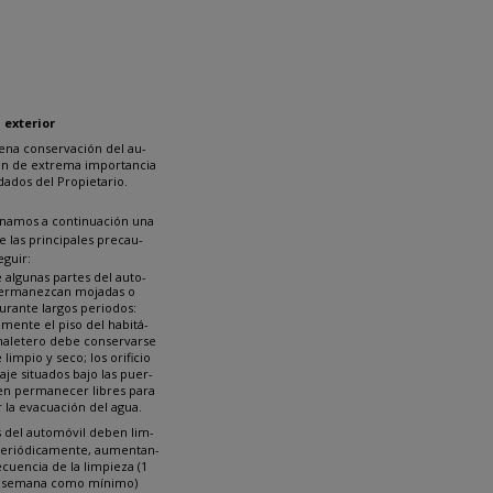
EZA DEL AUTOMÓVIL
 exterior
uena conservación del au-
on de extrema importancia
idados del Propietario.
namos a continuación una
e las principales precau-
eguir:
e algunas partes del auto-
permanezcan mojadas o
durante largos periodos:
lmente el piso del habitá-
maletero debe conservarse
limpio y seco; los orificio
je situados bajo las puer-
en permanecer libres para
 la evacuación del agua.
s del automóvil deben lim-
periódicamente, aumentan-
ecuencia de la limpieza (1
r semana como mínimo)