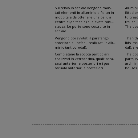
SCOCCA
Sul telaio in acciaio vengono mon-
Alumini
tati elementi in alluminio e Feran in
fitted o
modo tale da ottenere una cellula
to crea
centrale (abitacolo) di elevata robu-
tral ce
stezza. Le porte sono costruite in
The doo
acciaio.
Vengono poi avvitati il parafango
Then th
anteriore e i cofani, realizzati in allu-
lids, m
minio (anticorodal).
dal), a
Completano la scocca particolari
The bod
realizzati in vetroresina, quali: para-
parts, 
sassi anteriori e posteriori e i pas-
arch li
saruota anteriori e posteriori.
houses.
---------------------------------------------------------