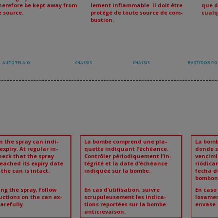
herefore be kept away from
lement inflammable. Il doit être
que d
e source.
protégé de toute source de com-
cualq
bustion.
AUTOTELAIO
CHASSIS
CHASSIS
BASTIDOR P
---------------------------------------------------------------------------
n the spray can indi-
La bombe comprend une pla-
La bom
 expiry. At regular in-
quette indiquant l’échéance.
donde s
heck that the spray
Contrôler périodiquement l’in-
vencimi
eached its expiry date
tégrité et la date d’échéance
riódica
the can is intact.
indiquée sur la bombe.
fecha d
bombon
ng the spray, follow
En cas d’utilisation, suivre
En caso
uctions on the can ex-
scrupuleusement les indica-
losamen
arefully.
tions reportées sur la bombe
envase.
anticrevaison.