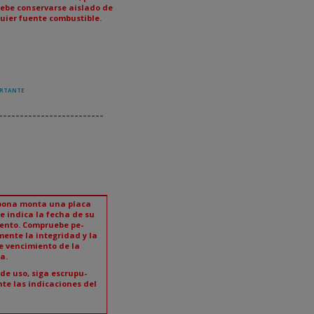
ebe conservarse aislado de
uier fuente combustible.
4
.
51
ORTANTE
-------------------------
bona monta una placa
e indica la fecha de su
ento. Compruebe pe-
mente la integridad y la
e vencimiento de la
a.
 de uso, siga escrupu-
te las indicaciones del