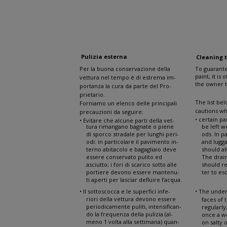
PULIZIA DELLA VETTURA
CLE
Pulizia esterna
Cleaning t
Per la buona conservazione della
To guarante
paint, it is
vettura nel tempo è di estrema im-
the owner t
portanza la cura da parte del Pro-
prietario.
The list be
Forniamo un elenco delle principali
cautions wh
precauzioni da seguire:
• certain pa
• Evitare che alcune parti della vet-
tura rimangano bagnate o piene
be left we
di sporco stradale per lunghi peri-
ods. In p
odi: in particolare il pavimento in-
and lugg
terno abitacolo e bagagliaio deve
should al
essere conservato pulito ed
The drai
asciutto; i fori di scarico sotto alle
should r
portiere devono essere mantenu-
ter to es
ti aperti per lasciar defluire l’acqua.
• Il sottoscocca e le superfici infe-
• The under
riori della vettura devono essere
faces of 
periodicamente puliti, intensifican-
regularly
do la frequenza della pulizia (al-
once a we
meno 1 volta alla settimana) quan-
on salty 