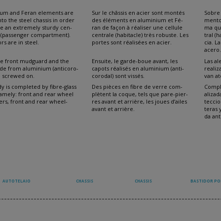
BODY
COQUE
um and Feran elements are
Sur le châssis en acier sont montés
Sobre 
nto the steel chassis in order
des éléments en aluminium et Fé-
mentos
te an extremely sturdy cen-
ran de façon à réaliser une cellule
ma que
ll (passenger compartment).
centrale (habitacle) très robuste. Les
tral (
rs are in steel.
portes sont réalisées en acier.
cia. L
acero.
e front mudguard and the
Ensuite, le garde-boue avant, les
Las al
ade from aluminium (anticoro-
capots réalisés en aluminium (anti-
realiz
re screwed on.
corodal) sont vissés.
van at
y is completed by fibre-glass
Des pièces en fibre de verre com-
Comple
namely: front and rear wheel
plètent la coque, tels que pare-pier-
alizad
ners, front and rear wheel-
res avant et arrière, les joues d’ailes
teccio
avant et arrière.
teras 
da ant
AUTOTELAIO
CHASSIS
CHASSIS
BASTIDOR P
---------------------------------------------------------------------------