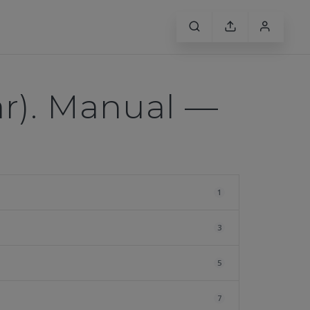
ar). Manual —
1
3
5
7