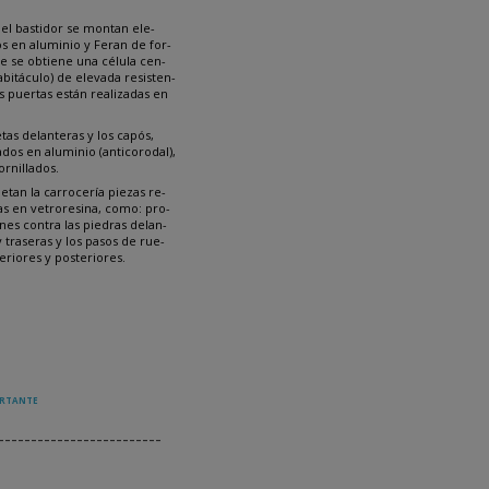
CARROCERÍA
el bastidor se montan ele-
 en aluminio y Feran de for-
 se obtiene una célula cen-
habitáculo) de elevada resisten-
as puertas están realizadas en
etas delanteras y los capós,
ados en aluminio (anticorodal),
ornillados.
tan la carrocería piezas re-
as en vetroresina, como: pro-
nes contra las piedras delan-
y traseras y los pasos de rue-
eriores y posteriores.
4
.
53
ORTANTE
-------------------------