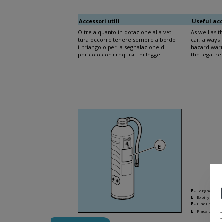
Accessori utili
Useful ac
Oltre a quanto in dotazione alla vet-
As well as t
tura occorre tenere sempre a bordo
car, always
il triangolo per la segnalazione di
hazard warn
pericolo con i requisiti di legge.
the legal r
E
E
- Targhetta s
E
- Expiry plate
E
- Plaquette da
E
- Placa de ve