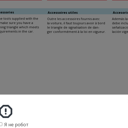
cessories
Accessoires utiles
Accesori
he tools supplied with the
Outre les accessoires fournis avec
Además la
 make sure you have a
la voiture, il faut toujours avoir à bord
debe inclu
ing triangle which meets
le triangle de signalisation de dan-
señalizaci
equirements in the car.
ger conformément à la loi en vigueur.
lación vig
cadenza
te d’échéance
ncimiento
Я не робот