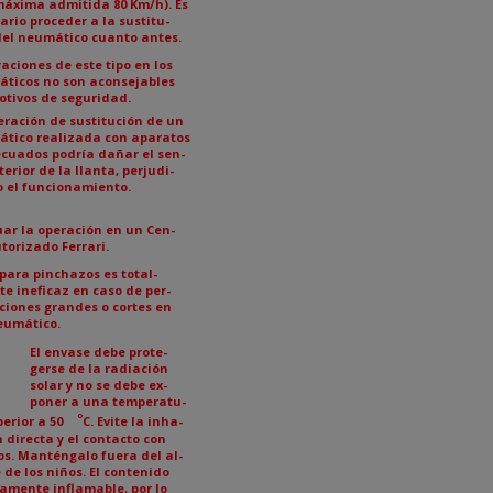
áxima admitida 80 Km/h). Es
ario proceder a la sustitu-
del neumático cuanto antes.
aciones de este tipo en los
ticos no son aconsejables
otivos de seguridad.
eración de sustitución de un
tico realizada con aparatos
cuados podría dañar el sen-
terior de la llanta, perjudi-
 el funcionamiento.
uar la operación en un Cen-
utorizado Ferrari.
epara pinchazos es total-
e ineficaz en caso de per-
ciones grandes o cortes en
eumático.
El envase debe prote-
gerse de la radiación
solar y no se debe ex-
poner a una temperatu-
°
perior a 50
C. Evite la inha-
n directa y el contacto con
jos. Manténgalo fuera del al-
 de los niños. El contenido
tamente inflamable, por lo