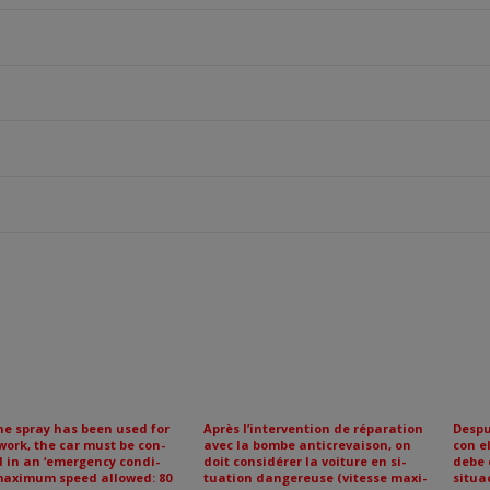
he spray has been used for
Après l’intervention de réparation
Despu
work, the car must be con-
avec la bombe anticrevaison, on
con e
d in an ‘emergency condi-
doit considérer la voiture en si-
debe 
(maximum speed allowed: 80
tuation dangereuse (vitesse maxi-
situa