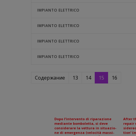
IMPIANTO ELETTRICO
IMPIANTO ELETTRICO
IMPIANTO ELETTRICO
IMPIANTO ELETTRICO
Содержание
13
14
15
16
Dopo l’intervento di riparazione
After t
mediante bomboletta, si deve
repair 
considerare la vettura in situazio-
sidere
ne di emergenza (velocità massi-
tion’ 