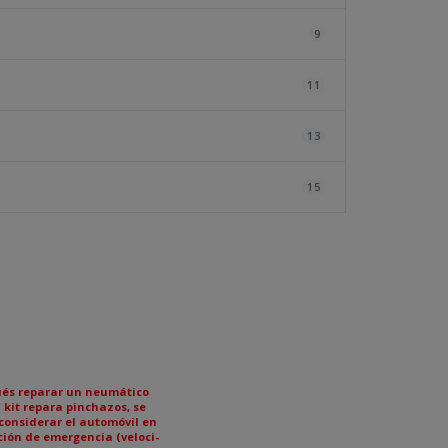
9
11
13
15
és reparar un neumático
l kit repara pinchazos, se
considerar el automóvil en
ción de emergencia (veloci-