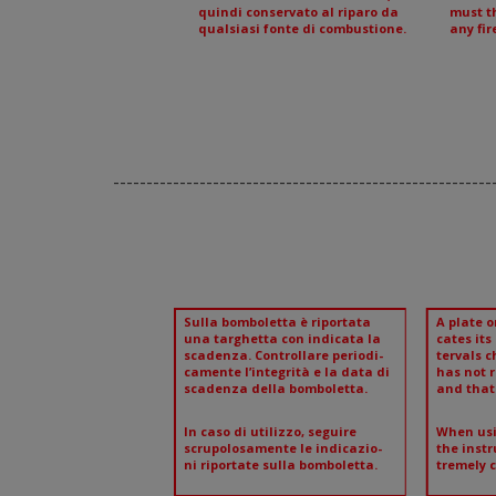
quindi conservato al riparo da
must t
qualsiasi fonte di combustione.
any fir
---------------------------------------------------------
Sulla bomboletta è riportata
A plate o
una targhetta con indicata la
cates its
scadenza. Controllare periodi-
tervals c
camente l’integrità e la data di
has not r
scadenza della bomboletta.
and that 
In caso di utilizzo, seguire
When usi
scrupolosamente le indicazio-
the instr
ni riportate sulla bomboletta.
tremely c