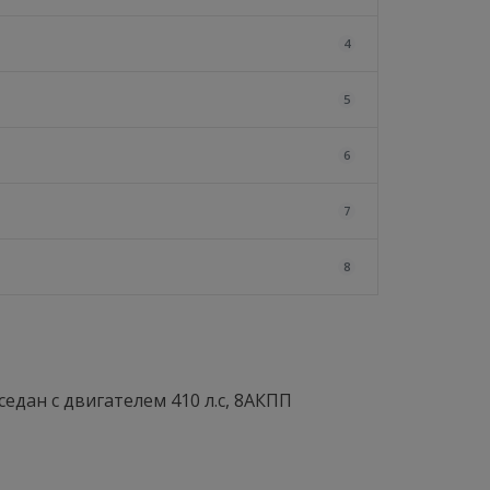
4
5
6
7
8
седан с двигателем 410 л.с, 8АКПП