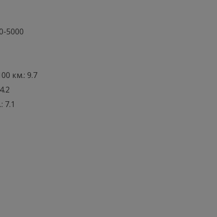
0-5000
0 км.: 9.7
4.2
: 7.1