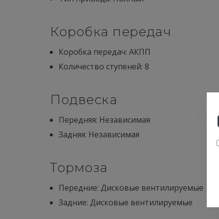
Коробка передач
Коробка передач: АКПП
Количество ступеней: 8
Подвеска
Передняя: Независимая
Задняя: Независимая
Тормоза
Передние: Дисковые вентилируемые
Задние: Дисковые вентилируемые