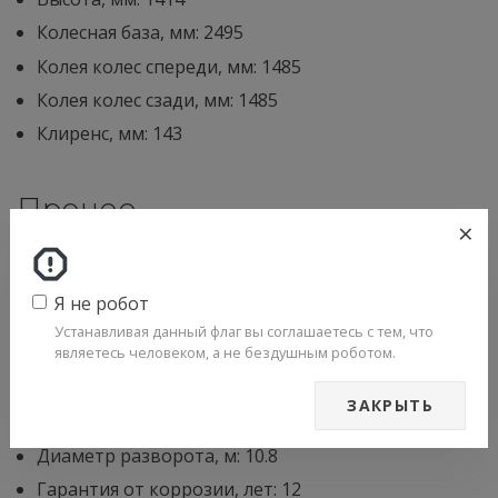
Колесная база, мм: 2495
Колея колес спереди, мм: 1485
Колея колес сзади, мм: 1485
Клиренс, мм: 143
Прочее
×
Количество мест: 4
Размер шин: 195/55R16
Я не робот
Снаряженная масса, кг: 1180
Устанавливая данный флаг вы соглашаетесь с тем, что
являетесь человеком, а не бездушным роботом.
Допустимая масса, кг: 1655
Объем багажника, л: 211
ЗАКРЫТЬ
Объем топливного бака, л: 50
Диаметр разворота, м: 10.8
Гарантия от коррозии, лет: 12