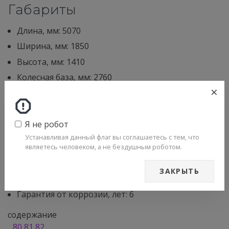
Габариты
Длина, мм: 5070
Ширина, мм: 1850
Высота, мм: 1410
Колесная база, мм: 2760
×
Прочее
Я не робот
Размер шин: 215/60R16
Устанавливая данный флаг вы соглашаетесь с тем, что
являетесь человеком, а не бездушным роботом.
Снаряженная масса, кг: 1587
Объем топливного бака, л: 61
ЗАКРЫТЬ
Диаметр разворота, м: 12.1
Гарантия от коррозии, лет: 6
содержание
..
80
81
82
..