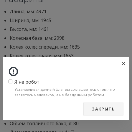
Длина, мм: 4971
Ширина, мм: 1945
Высота, мм: 1461
Колесная база, мм: 2998
Колея колес спереди, мм: 1635
Колея колес сзади, мм: 1653
×
Прочее
Я не робот
Количество мест: 5
Устанавливая данный флаг вы соглашаетесь с тем, что
являетесь человеком, а не бездушным роботом.
Размер шин: 235/50 R18
Снаряженная масса, кг: 1875
ЗАКРЫТЬ
Объем багажника, л: 500
Объем топливного бака, л: 80