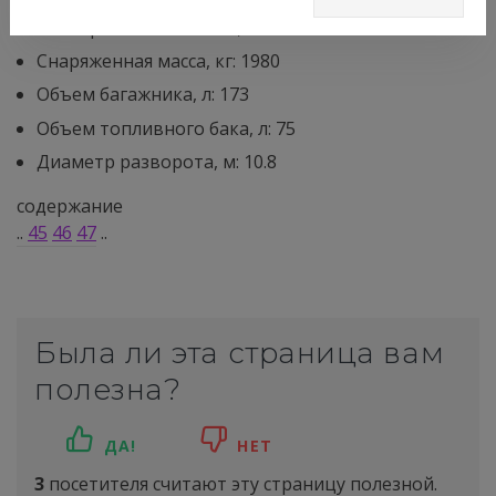
Размер шин: 245/35R20; 285/35R20
Снаряженная масса, кг: 1980
Объем багажника, л: 173
Объем топливного бака, л: 75
Диаметр разворота, м: 10.8
содержание
..
45
46
47
..
Была ли эта страница вам
полезна?
ДА!
НЕТ
3
посетителя считают эту страницу полезной.