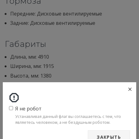
Тормоза
Передние: Дисковые вентилируемые
Задние: Дисковые вентилируемые
Габариты
Длина, мм: 4910
Ширина, мм: 1915
Высота, мм: 1380
Колесная база, мм: 2942
×
Колея колес спереди, мм: 1586
Колея колес сзади, мм: 1590
Я не робот
Устанавливая данный флаг вы соглашаетесь с тем, что
являетесь человеком, а не бездушным роботом.
Прочее
ЗАКРЫТЬ
Количество мест: 4