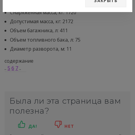
ЗАКРЫТЬ
Размер шин: 205/65 R16; 215/55 R17
Снаряженная масса, кг: 1720
Допустимая масса, кг: 2172
Объем багажника, л: 411
Объем топливного бака, л: 75
Диаметр разворота, м: 11
содержание
..
5
6
7
..
Была ли эта страница вам
полезна?
ДА!
НЕТ