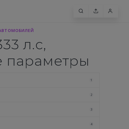
Ы АВТОМОБИЛЕЙ
33 л.с,
ие параметры
1
2
3
4