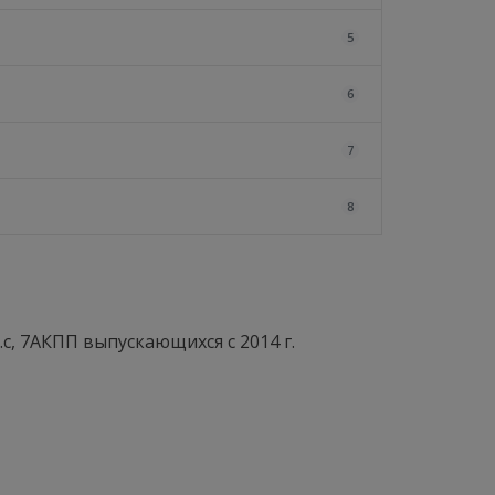
5
6
7
8
.с, 7АКПП выпускающихся c 2014 г.