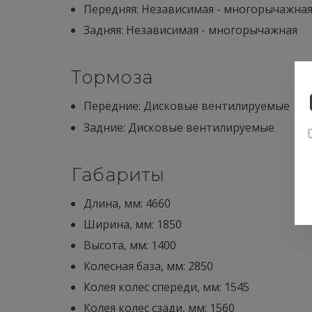
Передняя: Независимая - многорычажна
Задняя: Независимая - многорычажная
Тормоза
Передние: Дисковые вентилируемые
Задние: Дисковые вентилируемые
Габариты
Длина, мм: 4660
Ширина, мм: 1850
Высота, мм: 1400
Колесная база, мм: 2850
Колея колес спереди, мм: 1545
Колея колес сзади, мм: 1560