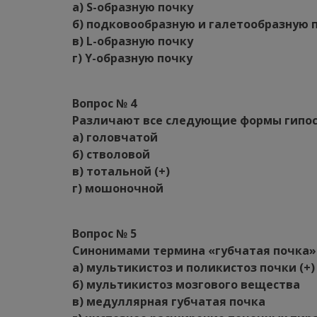
а) S-образную почку
б) подковообразную и галетообразную п
в) L-образную почку
г) Y-образную почку
Вопрос № 4
Различают все следующие формы гипос
а) головчатой
б) стволовой
в) тотальной (+)
г) мошоночной
Вопрос № 5
Синонимами термина «губчатая почка» 
а) мультикистоз и поликистоз почки (+)
б) мультикистоз мозгового вещества
в) медуллярная губчатая почка