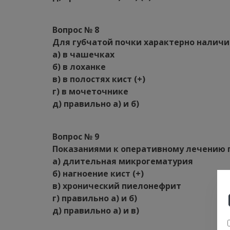
Вопрос № 8
Для губчатой почки характерно налич
а) в чашечках
б) в лоханке
в) в полостях кист (+)
г) в мочеточнике
д) правильно а) и б)
Вопрос № 9
Показаниями к оперативному лечению 
а) длительная микрогематурия
б) нагноение кист (+)
в) хронический пиелонефрит
г) правильно а) и б)
д) правильно а) и в)