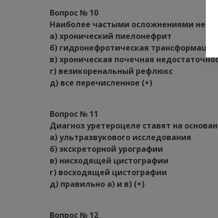
Вопрос № 10
Наиболее частыми осложнениями нейро
а) хронический пиелонефрит
б) гидронефротическая трансформация
в) хроническая почечная недостаточно
г) везикоренальный рефлюкс
д) все перечисленное (+)
Вопрос № 11
Диагноз уретероцеле ставят на основа
а) ультразвукового исследования
б) экскреторной урографии
в) нисходящей цистографии
г) восходящей цистографии
д) правильно а) и в) (+)
Вопрос № 12