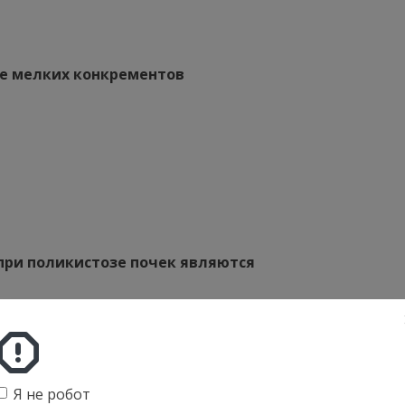
ие мелких конкрементов
при поликистозе почек являются
Я не робот