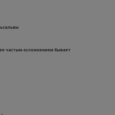
льсальвы
лее частым осложнением бывает