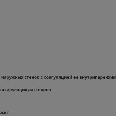
е наружных стенок с коагуляцией ее внутрипаренхи
лерозирующих растворов
осят