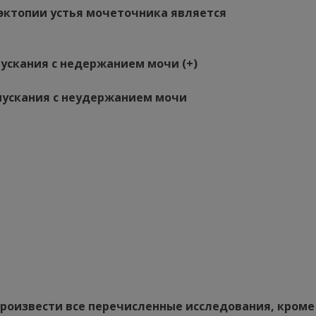
ктопии устья мочеточника является
ускания с недержанием мочи (+)
пускания с неудержанием мочи
произвести все перечисленные исследования, кроме