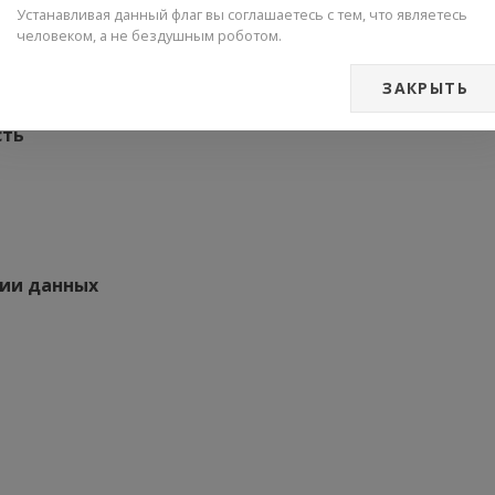
Устанавливая данный флаг вы соглашаетесь с тем, что являетесь
человеком, а не бездушным роботом.
генного мочевого пузыря являются
ЗАКРЫТЬ
сть
нии данных