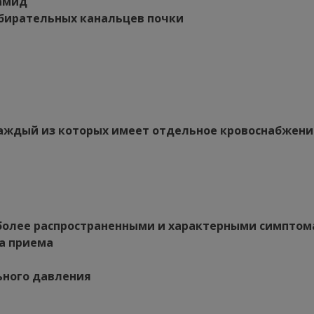
рамид
обирательных канальцев почки
каждый из которых имеет отдельное кровоснабжение
более распространенными и характерными симпто
ва приема
ьного давления