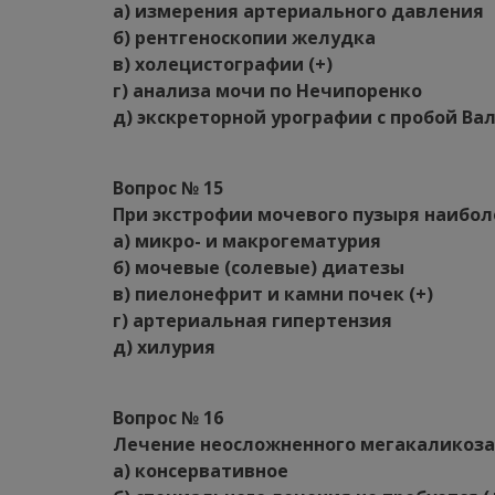
а) измерения артериального давления
б) рентгеноскопии желудка
в) холецистографии (+)
г) анализа мочи по Нечипоренко
д) экскреторной урографии с пробой Ва
Вопрос № 15
При экстрофии мочевого пузыря наибо
а) микро- и макрогематурия
б) мочевые (солевые) диатезы
в) пиелонефрит и камни почек (+)
г) артериальная гипертензия
д) хилурия
Вопрос № 16
Лечение неосложненного мегакаликоза
а) консервативное