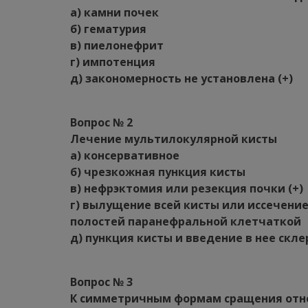
а) камни почек
б) гематурия
в) пиелонефрит
г) импотенция
д) закономерность не установлена (+)
Вопрос № 2
Лечение мультилокулярной кисты
а) консервативное
б) чрезкожная пункция кисты
в) нефрэктомия или резекция почки (+)
г) вылущение всей кисты или иссечени
полостей паранефральной клетчаткой
д) пункция кисты и введение в нее ск
Вопрос № 3
К симметричным формам сращения отн