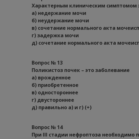
Характерным клиническим симптомом э
а) недержание мочи
б) неудержание мочи
в) сочетание нормального акта мочеисп
г) задержка мочи
д) сочетание нормального акта мочеис
Вопрос № 13
Поликистоз почек – это заболевание
а) врожденное
б) приобретенное
в) одностороннее
г) двустороннее
д) правильно а) и г) (+)
Вопрос № 14
При III стадии нефроптоза необходимо 