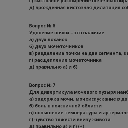
г) кистозное расширение почечных пи
д) врожденная кистозная дилатация с
Вопрос № 6
Удвоение почки – это наличие
а) двух лоханок
б) двух мочеточников
в) разделение почки на два сегмента, 
г) расщепление мочеточника
д) правильно а) и б)
Вопрос № 7
Для дивертикула мочевого пузыря наи
а) задержка мочи, мочеиспускание в д
б) боль в поясничной области
в) повышение температуры и артериал
г) чувство тяжести внизу живота
д) правильно а) и г) (+)