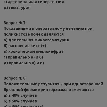
г) артериальная гипертензия
д) гематурия
Вопрос № 7
Показаниями к оперативному лечению при
поликистозе почек являются
а) длительная микрогематурия
б) нагноение кист (+)
в) хронический пиелонефрит
г) правильно а) и б)
д) правильно а) и в)
Вопрос № 8
Положительные результаты при односторонней
брюшной форме крипторхизма отмечаются
а) в 40% случаев
б) в 50% случаев
в) в 60% случаев (+)