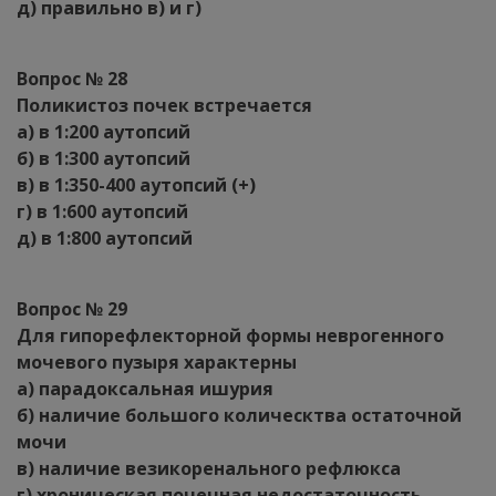
д) правильно в) и г)
Вопрос № 28
Поликистоз почек встречается
а) в 1:200 аутопсий
б) в 1:300 аутопсий
в) в 1:350-400 аутопсий (+)
г) в 1:600 аутопсий
д) в 1:800 аутопсий
Вопрос № 29
Для гипорефлекторной формы неврогенного
мочевого пузыря характерны
а) парадоксальная ишурия
б) наличие большого колическтва остаточной
мочи
в) наличие везикоренального рефлюкса
г) хроническая почечная недостаточность