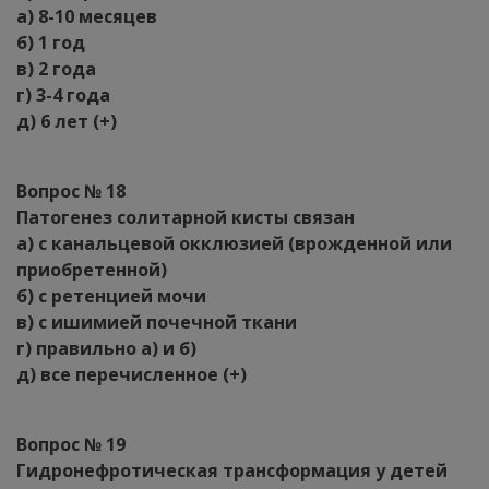
а) 8-10 месяцев
б) 1 год
в) 2 года
г) 3-4 года
д) 6 лет (+)
Вопрос № 18
Патогенез солитарной кисты связан
а) с канальцевой окклюзией (врожденной или
приобретенной)
б) с ретенцией мочи
в) с ишимией почечной ткани
г) правильно а) и б)
д) все перечисленное (+)
Вопрос № 19
Гидронефротическая трансформация у детей