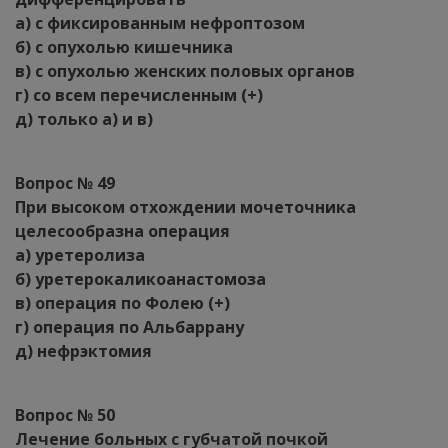
а) с фиксированным нефроптозом
б) с опухолью кишечника
в) с опухолью женских половых органов
г) со всем перечисленным (+)
д) только а) и в)
Вопрос № 49
При высоком отхождении мочеточника
целесообразна операция
а) уретеролиза
б) уретерокаликоанастомоза
в) операция по Фолею (+)
г) операция по Альбаррану
д) нефрэктомия
Вопрос № 50
Лечение больных с губчатой почкой