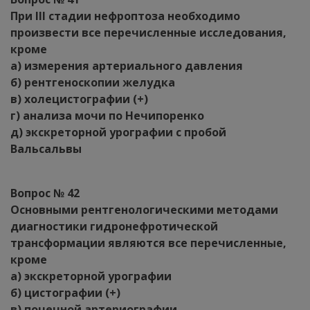
При III стадии нефроптоза необходимо
произвести все перечисленные исследования,
кроме
а) измерения артериального давления
б) рентгеноскопии желудка
в) холецистографии (+)
г) анализа мочи по Нечипоренко
д) экскреторной урографии с пробой
Вальсальвы
Вопрос № 42
Основными рентгенологическими методами
диагностики гидронефротической
трансформации являются все перечисленные,
кроме
а) экскреторной урографии
б) цистографии (+)
в) почечной артериографии