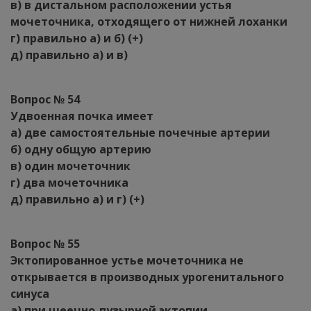
в) в дистальном расположении устья
мочеточника, отходящего от нижней лоханки
г) правильно а) и б) (+)
д) правильно а) и в)
Вопрос № 54
Удвоенная почка имеет
а) две самостоятельные почечные артерии
б) одну общую артерию
в) один мочеточник
г) два мочеточника
д) правильно а) и г) (+)
Вопрос № 55
Эктопированное устье мочеточника не
открывается в производных урогенитального
синуса
а) при шеечно-пузырной эктопии