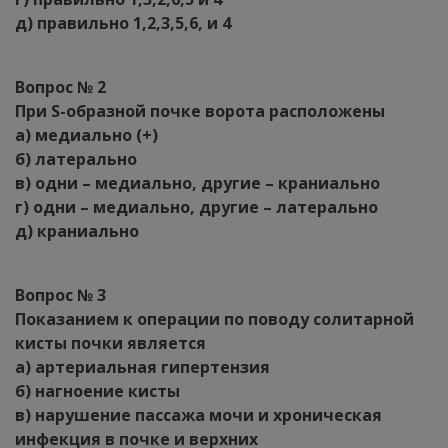
д) правильно 1,2,3,5,6, и 4
Вопрос № 2
При S-образной почке ворота расположены
а) медиально (+)
б) латерально
в) одни – медиально, другие – краниально
г) одни – медиально, другие – латерально
д) краниально
Вопрос № 3
Показанием к операции по поводу солитарной
кисты почки является
а) артериальная гипертензия
б) нагноение кисты
в) нарушение пассажа мочи и хроническая
инфекция в почке и верхних