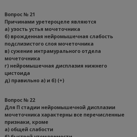
Вопрос № 21
Причинами уретероцеле являются
а) узость устья мочеточника
б) врожденная нейромышечная слабость
подслизистого слоя мочеточника
в) сужение интрамурального отдела
мочеточника
г) нейромышечная дисплазия нижнего
цистоида
д) правильно а) и б) (+)
Вопрос № 22
Для П стадии нейромышечной дисплазии
мочеточника характерны все перечисленные
признаки, кроме
а) общей слабости
б) быстрой утомляемости