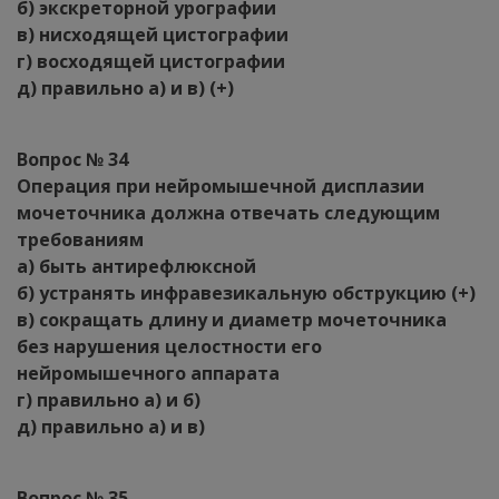
б) экскреторной урографии
в) нисходящей цистографии
г) восходящей цистографии
д) правильно а) и в) (+)
Вопрос № 34
Операция при нейромышечной дисплазии
мочеточника должна отвечать следующим
требованиям
а) быть антирефлюксной
б) устранять инфравезикальную обструкцию (+)
в) сокращать длину и диаметр мочеточника
без нарушения целостности его
нейромышечного аппарата
г) правильно а) и б)
д) правильно а) и в)
Вопрос № 35