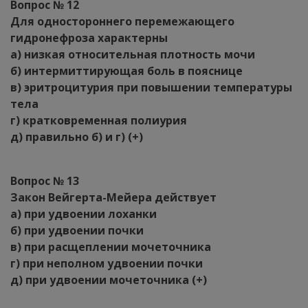
Вопрос № 12
Для одностороннего перемежающего
гидронефроза характерны
а) низкая относительная плотность мочи
б) интермиттирующая боль в пояснице
в) эритроцитурия при повышении температуры
тела
г) кратковременная полиурия
д) правильно б) и г) (+)
Вопрос № 13
Закон Вейгерта-Мейера действует
а) при удвоении лоханки
б) при удвоении почки
в) при расщеплении мочеточника
г) при неполном удвоении почки
д) при удвоении мочеточника (+)