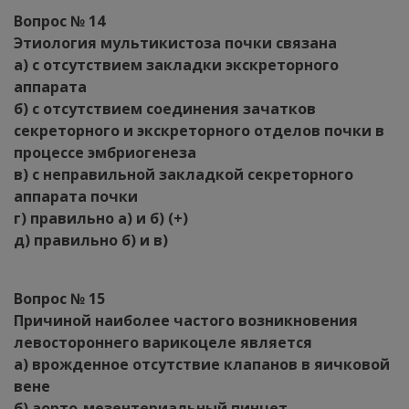
Вопрос № 14
Этиология мультикистоза почки связана
а) с отсутствием закладки экскреторного
аппарата
б) с отсутствием соединения зачатков
секреторного и экскреторного отделов почки в
процессе эмбриогенеза
в) с неправильной закладкой секреторного
аппарата почки
г) правильно а) и б) (+)
д) правильно б) и в)
Вопрос № 15
Причиной наиболее частого возникновения
левостороннего варикоцеле является
а) врожденное отсутствие клапанов в яичковой
вене
б) аорто-мезентериальный пинцет