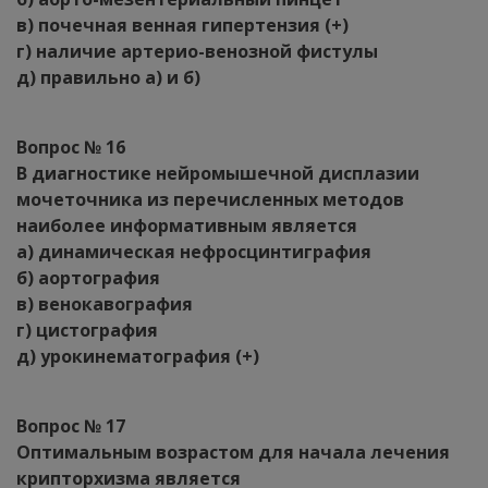
в) почечная венная гипертензия (+)
г) наличие артерио-венозной фистулы
д) правильно а) и б)
Вопрос № 16
В диагностике нейромышечной дисплазии
мочеточника из перечисленных методов
наиболее информативным является
а) динамическая нефросцинтиграфия
б) аортография
в) венокавография
г) цистография
д) урокинематография (+)
Вопрос № 17
Оптимальным возрастом для начала лечения
крипторхизма является