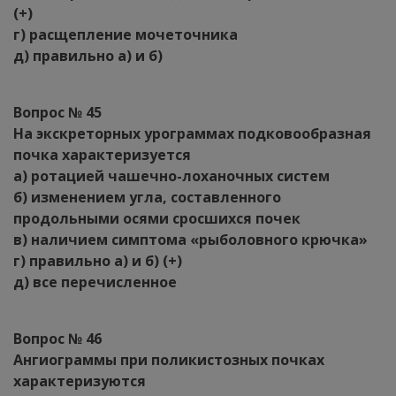
(+)
г) расщепление мочеточника
д) правильно а) и б)
Вопрос № 45
На экскреторных урограммах подковообразная
почка характеризуется
а) ротацией чашечно-лоханочных систем
б) изменением угла, составленного
продольными осями сросшихся почек
в) наличием симптома «рыболовного крючка»
г) правильно а) и б) (+)
д) все перечисленное
Вопрос № 46
Ангиограммы при поликистозных почках
характеризуются