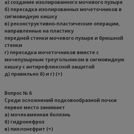
а) создание изолированного мочевого пузыря
б) пересадка изолированных мочеточников в
сигмовидную кишку
в) реконструктивно-пластические операции,
направленные на пластику
передней стенки мочевого пузыря и брюшной
стенки
г) пересадка мочеточников вместе с
мочепузырным треугольником в сигмовидную
кишку с антирефлюксной защитой
д) правильно б) и г) (+)
Вопрос № 6
Среди осложнений подковообразной почки
первое место занимает
а) мочекаменная болезнь
б) гидронефроз
в) пиелонефрит (+)