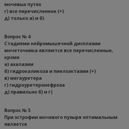
мочевых путях
г) все перечисленное (+)
д) только а) и б)
Вопрос № 4
Стадиями нейромышечной дисплазии
мочеточника являются все перечисленные,
кроме
а) ахалазии
б) гидрокаликоза и пиелоэктазии (+)
в) мегауретера
г) гидроуретеронефроза
д) правильно б) и г)
Вопрос № 5
При эстрофии мочевого пузыря оптимальным
является