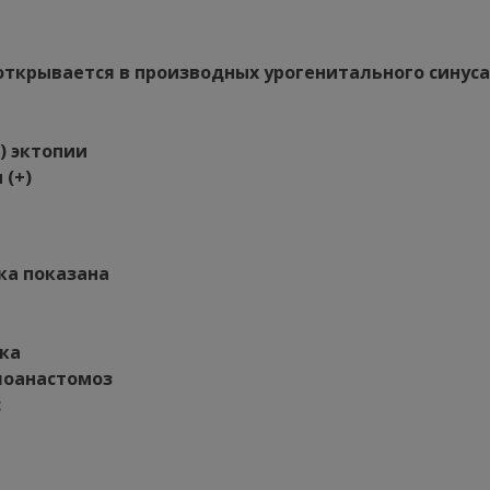
открывается в производных урогенитального синуса
) эктопии
 (+)
ка показана
ка
лоанастомоз
с