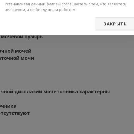
Устанавливая данный флаг вы соглашаетесь с тем, что являетесь
человеком, а не бездушным роботом.
ЗАКРЫТЬ
ного мочевого пузыря (по А.В.Лифшицу)
 мочевой пузырь
точной мочей
таточной мочи
чной дисплазии мочеточника характерны
очника
отсутствуют