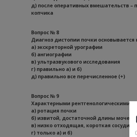
д) после оперативных вмешательств – 
копчика
Вопрос № 8
Диагноз дистопии почки основывается 
а) экскреторной урографии
б) ангиографии
в) ультразвукового исследования
г) правильно а) и б)
д) правильно все перечисленное (+)
Вопрос № 9
Характерными рентгенологическими пр
а) ротация почки
б) извитой, достаточной длины мочето
в) низко отходящая, короткая сосудист
г) только а) и б)