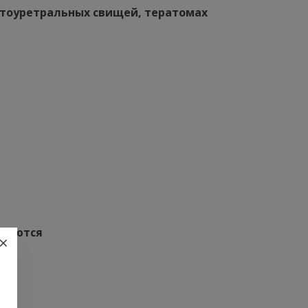
ктоуретральных свищей, тератомах
вляются
×