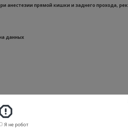
при анестезии прямой кишки и заднего прохода, ре
на данных
изнаками тазовой и поясничной дистопии почки я
чник
ая ножка
Я не робот