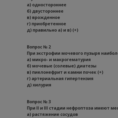
а) одностороннее
б) двустороннее
в) врожденное
г) приобретенное
д) правильно а) и в) (+)
Вопрос № 2
При экстрофии мочевого пузыря наибо
а) микро- и макрогематурия
б) мочевые (солевые) диатезы
в) пиелонефрит и камни почек (+)
г) артериальная гипертензия
д) хилурия
Вопрос № 3
При II и III стадии нефроптоза имеют 
а) растяжение сосудов