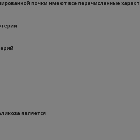
ированной почки имеют все перечисленные характ
ртерии
терий
ликоза является