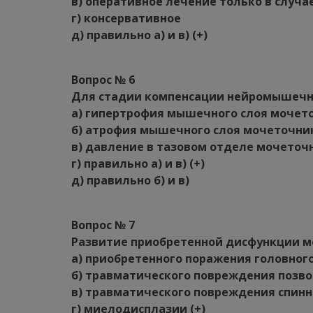
в) оперативное лечение только в слу
г) консервативное
д) правильно а) и в) (+)
Вопрос № 6
Для стадии компенсации нейромышечн
а) гипертрофия мышечного слоя мочет
б) атрофия мышечного слоя мочеточни
в) давление в тазовом отделе мочето
г) правильно а) и в) (+)
д) правильно б) и в)
Вопрос № 7
Развитие приобретенной дисфункции мо
а) приобретенного поражения головног
б) травматического повреждения позв
в) травматического повреждения спинн
г) миелодисплазии (+)