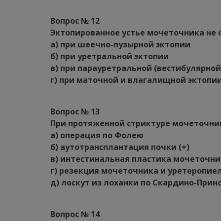
Вопрос № 12
Эктопированное устье мочеточника не 
а) при шеечно-пузырной эктопии
б) при уретральной эктопии
в) при парауретральной (вестибулярной
г) при маточной и влагалищной эктопии
Вопрос № 13
При протяженной стриктуре мочеточни
а) операция по Фолею
б) аутотрансплантация почки (+)
в) интестинальная пластика мочеточни
г) резекция мочеточника и уретеропие
д) лоскут из лоханки по Скардино-Прин
Вопрос № 14