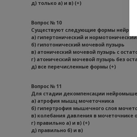
д) только а) и в) (+)
Вопрос № 10
Существуют следующие формы нейроген
а) гипертонический и нормотонический
б) гипотонический мочевой пузырь
в) атонический мочевой пузырь с оста
г) атонический мочевой пузырь без ос
д) все перечисленные формы (+)
Вопрос № 11
Для стадии декомпенсации нейромыше
а) атрофия мышц мочеточника
б) гипертрофия мышечного слоя мочет
в) колебания давления в мочеточнике 
г) правильно а) и в) (+)
д) правильно б) и в)