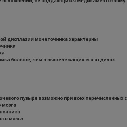
чае осложнений, не поддающихся медикаментозному
ой дисплазии мочеточника характерны
очника
ка
чника больше, чем в вышележащих его отделах
чевого пузыря возможно при всех перечисленных с
о мозга
оночника
ого мозга