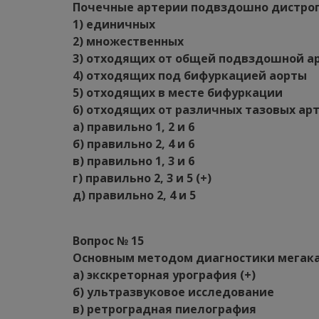
Почечные артерии подвздошно дистроп
1) единичных
2) множественных
3) отходящих от общей подвздошной а
4) отходящих под бифуркацией аорты
5) отходящих в месте бифуркации
6) отходящих от различных тазовых ар
а) правильно 1, 2 и 6
б) правильно 2, 4 и 6
в) правильно 1, 3 и 6
г) правильно 2, 3 и 5 (+)
д) правильно 2, 4 и 5
Вопрос № 15
Основным методом диагностики мегака
а) экскреторная урография (+)
б) ультразвуковое исследование
в) ретроградная пиелография