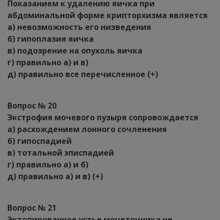
Показанием к удалению яичка при
абдоминальной форме крипторхизма является
а) невозможность его низведения
б) гипоплазия яичка
в) подозрение на опухоль яичка
г) правильно а) и в)
д) правильно все перечисленное (+)
Вопрос № 20
Экстрофия мочевого пузыря сопровождается
а) расхождением лонного сочленения
б) гипоспадией
в) тотальной эписпадией
г) правильно а) и б)
д) правильно а) и в) (+)
Вопрос № 21
Эктопированное устье мочеточника не