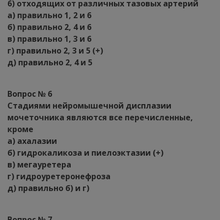
6) отходящих от различных тазовых артерий
а) правильно 1, 2 и 6
б) правильно 2, 4 и 6
в) правильно 1, 3 и 6
г) правильно 2, 3 и 5 (+)
д) правильно 2, 4 и 5
Вопрос № 6
Стадиями нейромышечной дисплазии
мочеточника являются все перечисленные,
кроме
а) ахалазии
б) гидрокаликоза и пиелоэктазии (+)
в) мегауретера
г) гидроуретеронефроза
д) правильно б) и г)
Вопрос № 7