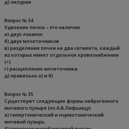
д) хилурия
Вопрос № 34
Удвоение почки – это наличие
а) двух лоханок
б) двух мочеточников
в) разделение почки на два сегмента, каждый
из которых имеет отдельное кровоснабжение
(+)
г) расщепление мочеточника
д) правильно а) и б)
Вопрос № 35
Существуют следующие формы нейрогенного
мочевого пузыря (по А.В.Лифшицу)
а) гипертонический и нормотонический
мочевой пузырь
б) гипотонический мочевой пузырь