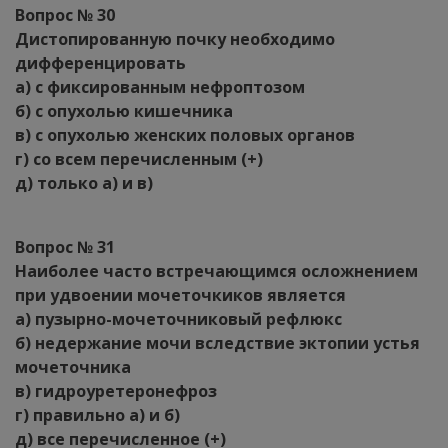
Вопрос № 30
Дистопированную почку необходимо
дифференцировать
а) с фиксированным нефроптозом
б) с опухолью кишечника
в) с опухолью женских половых органов
г) со всем перечисленным (+)
д) только а) и в)
Вопрос № 31
Наиболее часто встречающимся осложнением
при удвоении мочеточкиков является
а) пузырно-мочеточниковый рефлюкс
б) недержание мочи вследствие эктопии устья
мочеточника
в) гидроуретеронефроз
г) правильно а) и б)
д) все перечисленное (+)