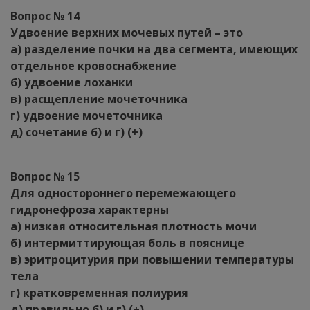
Вопрос № 14
Удвоение верхних мочевых путей – это
а) разделение почки на два сегмента, имеющих
отдельное кровоснабжение
б) удвоение лоханки
в) расщепление мочеточника
г) удвоение мочеточника
д) сочетание б) и г) (+)
Вопрос № 15
Для одностороннего перемежающего
гидронефроза характерны
а) низкая относительная плотность мочи
б) интермиттирующая боль в пояснице
в) эритроцитурия при повышении температуры
тела
г) кратковременная полиурия
д) правильно б) и г) (+)