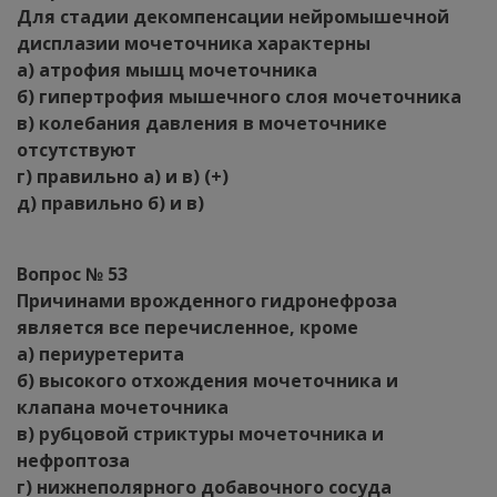
Для стадии декомпенсации нейромышечной
дисплазии мочеточника характерны
а) атрофия мышц мочеточника
б) гипертрофия мышечного слоя мочеточника
в) колебания давления в мочеточнике
отсутствуют
г) правильно а) и в) (+)
д) правильно б) и в)
Вопрос № 53
Причинами врожденного гидронефроза
является все перечисленное, кроме
а) периуретерита
б) высокого отхождения мочеточника и
клапана мочеточника
в) рубцовой стриктуры мочеточника и
нефроптоза
г) нижнеполярного добавочного сосуда