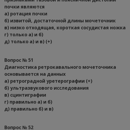
почки являются
а) ротация почки
б) извитой, достаточной длины мочеточник
в) низко отходящая, короткая сосудистая ножка
г) только а) и б)
д) только а) и в) (+)
Вопрос № 51
Диагностика ретрокавального мочеточника
основывается на данных
а) ретроградной уретерографии (+)
б) ультразвукового исследования
в) сцинтиграфии
г) правильно а) и б)
д) правильно б) и в)
Вопрос № 52