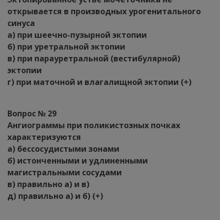
открывается в производных урогенитального
синуса
а) при шеечно-пузырной эктопии
б) при уретральной эктопии
в) при парауретральной (вестибулярной)
эктопии
г) при маточной и влагалищной эктопии (+)
Вопрос № 29
Ангиограммы при поликистозных почках
характеризуются
а) бессосудистыми зонами
б) истонченными и удлиненными
магистральными сосудами
в) правильно а) и в)
д) правильно а) и б) (+)