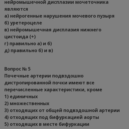
нейромышечной дисплазии мочеточника
являются
а) нейрогенные нарушения мочевого пузыря
б) уретероцеле
в) нейромышечная дисплазия нижнего
цистоида (+)
г) правильно а) и б)
д) правильно б) и в)
Вопрос № 5
Почечные артерии подвздошно
дистропированной почки имеют все
перечисленные характеристики, кроме
1) единичных
2) множественных
3) отходящих от общей подвздошной артерии
4) отходящих под бифуркацией аорты
5) отходящих в месте бифуркации