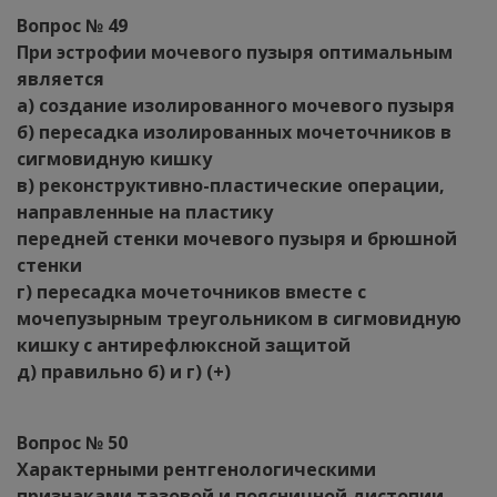
Вопрос № 49
При эстрофии мочевого пузыря оптимальным
является
а) создание изолированного мочевого пузыря
б) пересадка изолированных мочеточников в
сигмовидную кишку
в) реконструктивно-пластические операции,
направленные на пластику
передней стенки мочевого пузыря и брюшной
стенки
г) пересадка мочеточников вместе с
мочепузырным треугольником в сигмовидную
кишку с антирефлюксной защитой
д) правильно б) и г) (+)
Вопрос № 50
Характерными рентгенологическими
признаками тазовой и поясничной дистопии