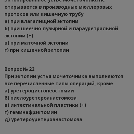
открывается в производные мюллеровых
протоков или кишечную трубу
а) при влагалищной эктопии
б) при шеечно-пузырной и парауретральной
эктопии (+)
в) при маточной эктопии
г) при кишечной эктопии
Вопрос № 22
При эктопии устья мочеточника выполняются
все перечисленные типы операций, кроме
а) уретероцистонеостомии
б) пиелоуретероанастомоза
в) интестинальной пластики (+)
г) геминефрэктомии
д) уретероуретероанастомоза