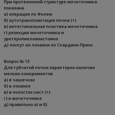
При протяженной стриктуре мочеточника
показана
а) операция по Фолею
б) аутотрансплантация почки (+)
в) интестинальная пластика мочеточника
г) резекция мочеточника и
уретеропиелоанастомоз
д) лоскут из лоханки по Скардино-Принс
Вопрос № 13
Для губчатой почки характерно наличие
мелких конкрементов
а) в чашечках
б) в лоханке
в) в полостях кист (+)
г) в мочеточнике
д) правильно а) и б)