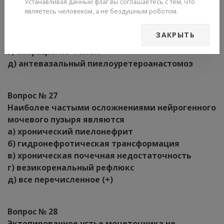
Устанавливая данный флаг вы соглашаетесь с тем, что
а) операция по Culp de Weerd
являетесь человеком, а не бездушным роботом.
б) резекция лоханочно-мочеточникового
сегмента с пиелоуретероанастомозом
ЗАКРЫТЬ
в) чрезкожная пункционная нефростомия (+)
г) операция по Фолею
д) антевазальный пиелоуретероанастомоз
Вопрос № 27
Наиболее частыми осложнениями нейрогенного
мочевого пузыря являются
а) хронический пиелонефрит
б) гидронефротическая трансформация
в) хроническая почечная недостаточность
г) везикоренальный рефлюкс
д) все перечисленное (+)
Вопрос № 28
Эктопированное устье мочеточника не