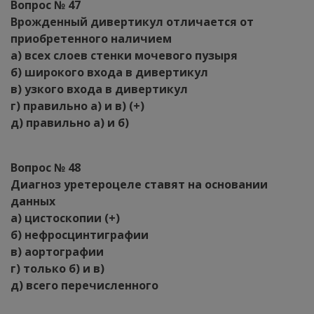
Вопрос № 47
Врожденный дивертикул отличается от
приобретенного наличием
а) всех слоев стенки мочевого пузыря
б) широкого входа в дивертикул
в) узкого входа в дивертикул
г) правильно а) и в) (+)
д) правильно а) и б)
Вопрос № 48
Диагноз уретероцеле ставят на основании
данных
а) цистоскопии (+)
б) нефросцинтиграфии
в) аортографии
г) только б) и в)
д) всего перечисленного