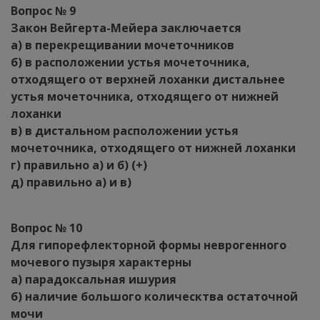
Вопрос № 9
Закон Вейгерта-Мейера заключается
а) в перекрещивании мочеточников
б) в расположении устья мочеточника,
отходящего от верхней лоханки дистальнее
устья мочеточника, отходящего от нижней
лоханки
в) в дистальном расположении устья
мочеточника, отходящего от нижней лоханки
г) правильно а) и б) (+)
д) правильно а) и в)
Вопрос № 10
Для гипорефлекторной формы неврогенного
мочевого пузыря характерны
а) парадоксальная ишурия
б) наличие большого колическтва остаточной
мочи