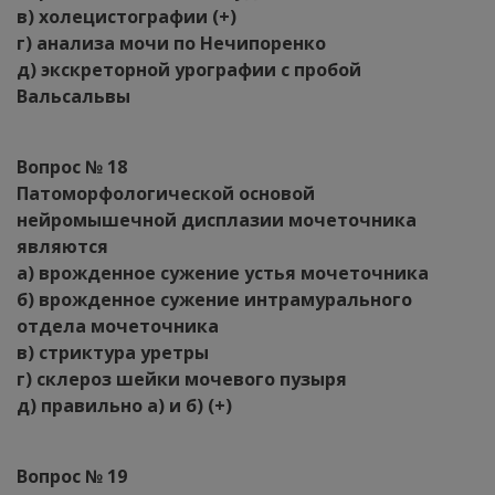
в) холецистографии (+)
г) анализа мочи по Нечипоренко
д) экскреторной урографии с пробой
Вальсальвы
Вопрос № 18
Патоморфологической основой
нейромышечной дисплазии мочеточника
являются
а) врожденное сужение устья мочеточника
б) врожденное сужение интрамурального
отдела мочеточника
в) стриктура уретры
г) склероз шейки мочевого пузыря
д) правильно а) и б) (+)
Вопрос № 19