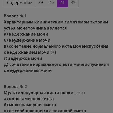
Содержание
39
40
41
42
Вопрос № 1
Характерным клиническим симптомом эктопии
устья мочеточника является
а) недержание мочи
б) неудержание мочи
в) сочетание нормального акта мочеиспускания
с недержанием мочи (+)
г) задержка мочи
д) сочетание нормального акта мочеиспускания
с неудержанием мочи
Вопрос № 2
Мультилокулярная киста почки – это
а) однокамерная киста
б) многокамерная киста
в) не сообщающаяся с лоханкой киста