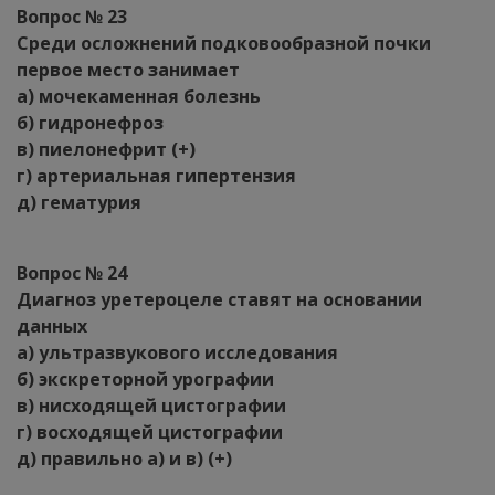
Вопрос № 23
Среди осложнений подковообразной почки
первое место занимает
а) мочекаменная болезнь
б) гидронефроз
в) пиелонефрит (+)
г) артериальная гипертензия
д) гематурия
Вопрос № 24
Диагноз уретероцеле ставят на основании
данных
а) ультразвукового исследования
б) экскреторной урографии
в) нисходящей цистографии
г) восходящей цистографии
д) правильно а) и в) (+)