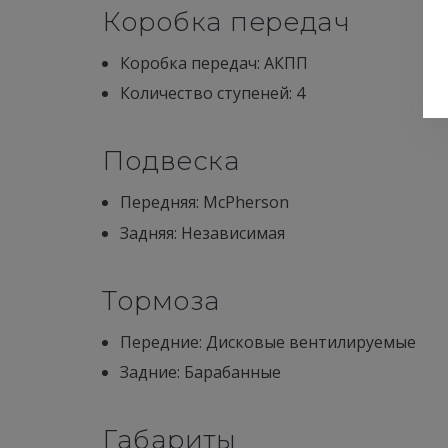
Коробка передач
Коробка передач: АКПП
Количество ступеней: 4
Подвеска
Передняя: McPherson
Задняя: Независимая
Тормоза
Передние: Дисковые вентилируемые
Задние: Барабанные
Габариты