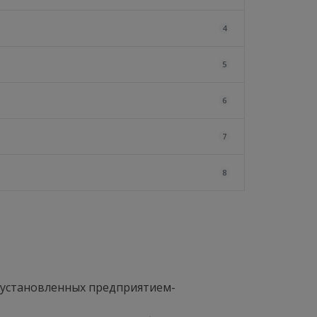
4
5
6
7
8
, установленных предприятием-