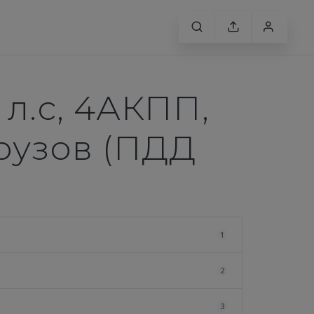
2 л.с, 4АКПП,
грузов (ПДД
1
2
3