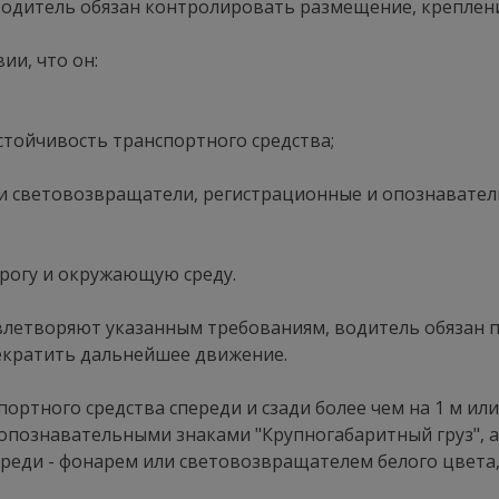
водитель обязан контролировать размещение, креплени
ии, что он:
стойчивость транспортного средства;
 световозвращатели, регистрационные и опознаватель
дорогу и окружающую среду.
овлетворяют указанным требованиям, водитель обязан
екратить дальнейшее движение.
портного средства спереди и сзади более чем на 1 м или
опознавательными знаками "Крупногабаритный груз", а 
ереди - фонарем или световозвращателем белого цвета