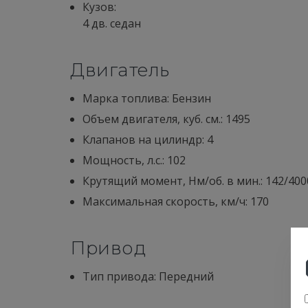
Кузов:
4 дв. седан
Двигатель
Марка топлива: Бензин
Объем двигателя, куб. см.: 1495
Клапанов на цилиндр: 4
Мощность, л.с.: 102
Крутящий момент, Нм/об. в мин.: 142/400
Максимальная скорость, км/ч: 170
Привод
Тип привода: Передний