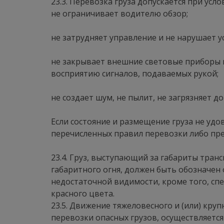
23.3. Перевозка груза допускается при услов
не ограничивает водителю обзор;
не затрудняет управление и не нарушает у
не закрывает внешние световые приборы и
восприятию сигналов, подаваемых рукой;
не создает шум, не пылит, не загрязняет 
Если состояние и размещение груза не уд
перечисленных правил перевозки либо пр
23.4. Груз, выступающий за габариты транс
габаритного огня, должен быть обозначен 
недостаточной видимости, кроме того, сп
красного цвета.
23.5. Движение тяжеловесного и (или) кру
перевозки опасных грузов, осуществляетс