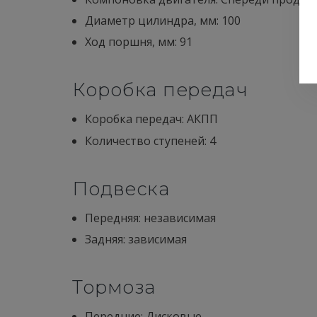
Диaметр цилиндра, мм: 100
Ход поршня, мм: 91
Коробка передач
Коробка передач: АКПП
Количество ступеней: 4
Подвеска
Передняя: независимая
Задняя: зависимая
Тормоза
Передние: Дисковые