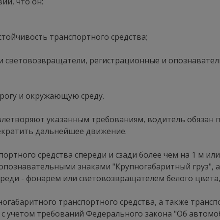
ии, что он:
стойчивость транспортного средства;
 световозвращатели, регистрационные и опознаватель
дорогу и окружающую среду.
овлетворяют указанным требованиям, водитель обязан
екратить дальнейшее движение.
портного средства спереди и сзади более чем на 1 м или
опознавательными знаками "Крупногабаритный груз", а 
ереди - фонарем или световозвращателем белого цвета
пногабаритного транспортного средства, а также транс
я с учетом требований Федерального закона "Об автом