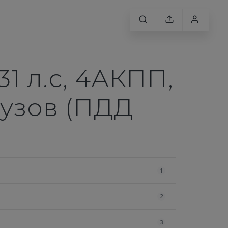
231 л.с, 4АКПП,
рузов (ПДД
1
2
3