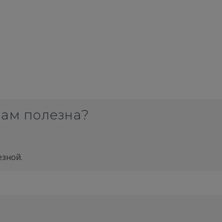
вам полезна?
езной.