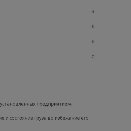
4
5
6
7
, установленных предприятием-
е и состояние груза во избежание его