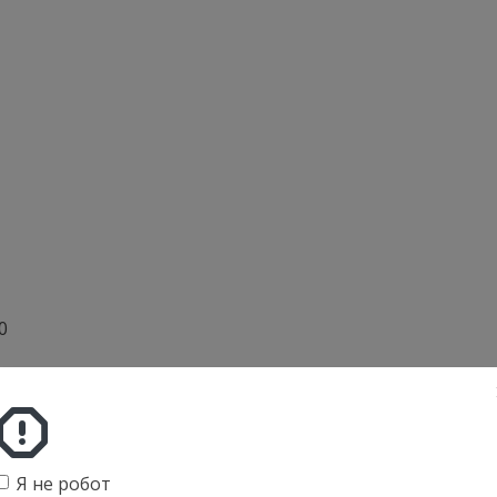
0
1.8
: 8.3
Я не робот
ьно