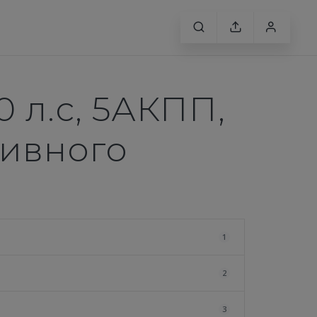
10 л.с, 5АКПП,
ливного
1
2
3