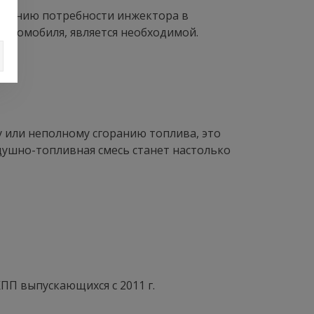
еличению потребности инжектора в
автомобиля, является необходимой.
или неполному сгоранию топлива, это
душно-топливная смесь станет настолько
АКПП выпускающихся c 2011 г.