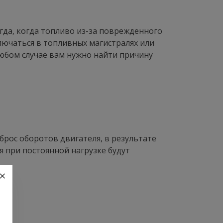
огда, когда топливо из-за поврежденного
лючаться в топливных магистралях или
юбом случае вам нужно найти причину
брос оборотов двигателя, в результате
я при постоянной нагрузке будут
×