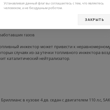
Устанавливая данный флаг вы соглашаетесь с тем, что являетесь
плива, необходимого для сгорания, это приводит к ув
человеком, а не бездушным роботом.
ду топлива из-за его подачи, которая, по мнению ЭБУ 
ЗАКРЫТЬ
тработавших газов
пливный инжектор может привести к неравномерному 
оторых случаях из-за утечки топливного инжектора воз
жит каталитический нейтрализатор.
/ Бриллианс в кузове 4 дв. седан с двигателем 110 л.с, 5