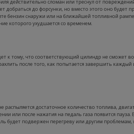
ля действительно сломан или треснул от повреждений 
ет добраться до форсунки, но вместо этого оно будет п
е бензин снаружи или на ближайшей топливной рампе.
ние которого ухудшается со временем.
 к тому, что соответствующий цилиндр не сможет вос
ахлить после того, как попытается завершить каждый 
не распыляется достаточное количество топлива, двига
нии или после нажатия на педаль газа появится пауза.
тель будет подвержен перегреву или другим проблема