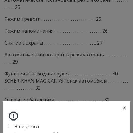
Автоматическая постановка в режим охраны . . . . . . . .
. . . . . 25
Режим тревоги . . . . . . . . . . . . . . . . . . . . . . . . . . 25
Режим напоминания . . . . . . . . . . . . . . . . . . . . . . . 26
Снятие с охраны . . . . . . . . . . . . . . . . . . . . . . . . .. 27
Автоматический возврат в режим охраны . . . . . . . . . . .
. . ... 29
Функция «Свободные руки» . . . . . . . . . . . . . . . . . . . . 30
SCHER-KHAN MAGICAR 75Поиск автомобиля . . . . . . . . . .
. . . . . . . . . . . . . ... 32
Открытие багажника . . . . . . . . . . . . . . . . . . . . . . .. 32
×
Проверка состояния . . . . . . . . . . . . . . . . . . . . . . ... 33
Вызов владельца автомобиля. . . . . . . . . . . . . . . . . . . . 34
Я не робот