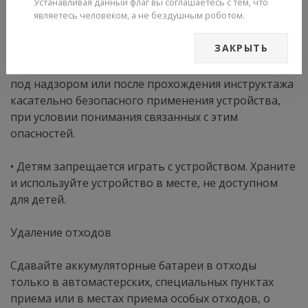
использования лицами, которые не могут
Устанавливая данный флаг вы соглашаетесь с тем, что
являетесь человеком, а не бездушным роботом.
ознакомиться с инструкцией. Возможно
использование устройства лицами со сниженными
ЗАКРЫТЬ
физическими, сенсорными или умственными
способностями либо с недостатком опыта и знаний
под надзором или после прохождения инструктажа
касательно безопасного применения устройства,
при условии понимания связанных с этим
опасностей.
• Детям запрещается играть с устройством. Храните
и используйте устройство в месте, не доступном
для детей.
Удаление отходов
Сдавайте аккумуляторные батареи в отходы
только в автомастерских, специальных пунктах
приема или в местах приема особых отходов, о