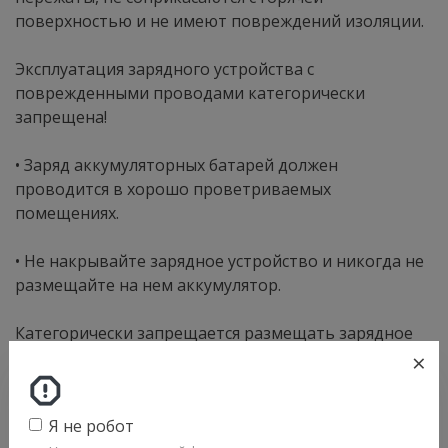
поверхностью и не имеют повреждений изоляции.
Эксплуатация зарядного устройства с
поврежденными проводами категорически
запрещена!
• Заряд аккумуляторных батарей должен
проводится в хорошо проветриваемых
помещениях.
• Не накрывайте зарядное устройство и никогда не
размещайте на нем аккумулятор.
Категорически запрещается размещать зарядное
×
устройство на корпусе заряжаемого аккумулятора!
• Никогда не заряжайте замерзшую или
Я не робот
поврежденную батарею.