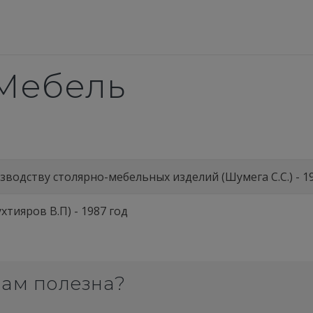
Мебель
одству столярно-мебельных изделий (Шумега С.С.) - 1
тияров В.П) - 1987 год
вам полезна?