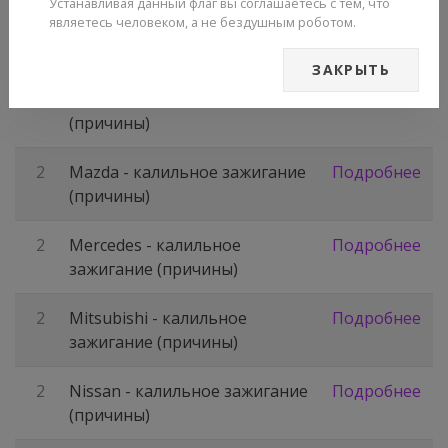
2
Lexus - калильное зажигание
Подробнее
Устанавливая данный флаг вы соглашаетесь с тем, что
являетесь человеком, а не бездушным роботом.
(причины)
ЗАКРЫТЬ
2
Mahindra, Marcos, Maruti -
Подробнее
калильное зажигание
(причины)
2
Mazda - калильное зажигание
Подробнее
(причины)
2
Mercedes - калильное
Подробнее
зажигание (причины)
2
Mitsubishi - калильное
Подробнее
зажигание (причины)
2
Nissan - калильное зажигание
Подробнее
(причины)