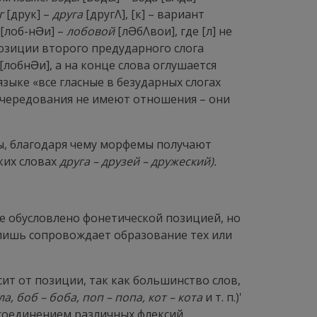
г
[друк] –
друга
[другΛ], [к] – вариант
[лоб-н
Ə
и] –
лобовой
[л
Ə
бΛвои], где [л] не
позиции второго предударного слога
[лобн
Ə
и], а на конце слова оглушается
зыке «все гласные в безударных слогах
 чередования не имеют отношения – они
мы, благодаря чему морфемы получают
ских словах
друга – друзей – дружеский).
е обусловлено фонетической позицией, но
а лишь сопровождает образование тех или
висит от позиции, так как большинство слов,
ла, боб – боба, поп – попа, кот – кота
и т. п.)'
рисоединением различных флексий