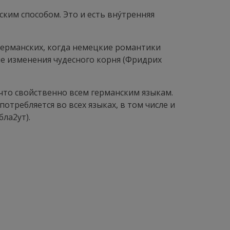
ским способом. Это и есть
внýтренняя
германских, когда немецкие романтики
е изменения чудесного корня (Фридрих
что свойственно всем германским языкам.
употребляется во всех языках, в том числе и
бла
2
ут).