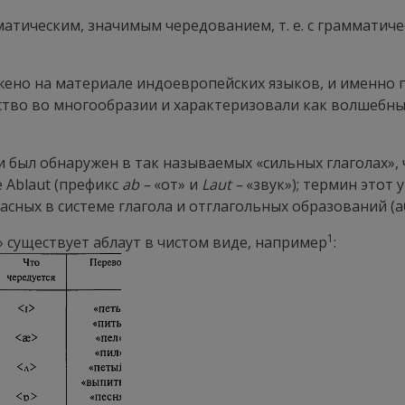
матическим, значимым чередованием, т. е. с грамматиче
ено на материале индоевропейских языков, и именно 
ство во многообразии и характеризовали как волшебны
 был обнаружен в так называемых «сильных глаголах», 
е
Ablaut
(префикс
а
b
–
«от» и
Laut
–
«звук»); термин этот 
ласных в системе глагола и отглагольных образований (а
1
» существует аблаут в чистом виде, например
: