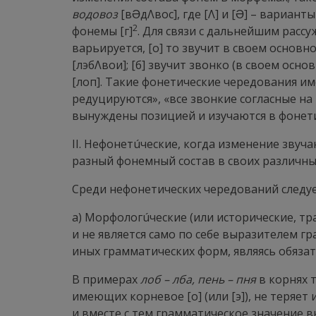
водовоз
[в
Ə
дΛвос], где [Λ] и [
Ə
] – варианты
2
фонемы [г]
. Для связи с дальнейшим рас
варьируется, [о] то звучит в своем основно
[лэбΛвои]; [б] звучит звонко (в своем осно
[лоп]. Такие фонетические чередования им
редуцируются», «все звонкие согласные на
вынуждены позицией и изучаются в фонет
II.
Нефонетúческие
, когда изменение звуч
разный фонемный состав в своих различных в
Среди нефонетических чередований следуе
а)
Морфологúческие
(или исторические, т
и не является само по себе выразителем г
иных грамматических форм, являясь обяза
В примерах
лоб – лба, пень – пня
в корнях т
имеющих корневое [о] (или [э]), не теряет
и вместе с тем грамматическое значение в