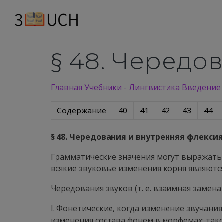
§ 48. Чередо
Главная
Учебники - Лингвистика
Введение 
Содержание
40
41
42
43
44
§ 48. Чередования и внутренняя флекси
Грамматические значения могут выражаться
всякие звуковые изменения корня являютс
Чередования звуков (т. е. взаимная замена 
I.
Фонетические
, когда изменение звучани
изменения состава фонем в морфемах; так