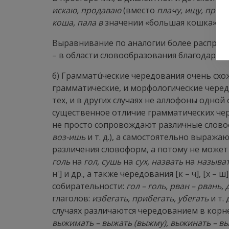
искаю, продаваю
(вместо
плачу, ищу, прода
коша, пала в
значении «большая кошка», «бо
Выравнивание по аналогии более распрост
– в области словообразования благодаря 
б)
Грамматúческие
чередования очень схож
грамматические, и морфологические чередо
тех, и в других случаях не аллофоны одной
существенное отличие грамматических чер
не просто сопровождают различные слово
воз-ишь
и т. д.), а самостоятельно выраж
различения словоформ, а потому не может
голь
на
гол, сушь
на
сух, назвать
на
называт
н'] и др., а также чередования [к – ч], [х
собирательности:
гол – голь, рван – рвань, 
глаголов:
избегать, прибегать, убегать
и т. 
случаях различаются чередованием в корне 
выжимать – выжать (выжму), выжинать – вы