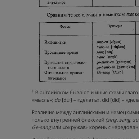
1
В английском бывают и иные схемы глаго
«мысль»;
do
[
du
:] – «делать»,
did
[
did
] – «дел
Различие между английскими и немецкими
только внутренней флексией
(
sing
,
sang
,
su
Ge
-
sang
или «окружая» корень с чередова