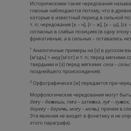
Историческими такие чередования называют
гласные наблюдаются потому, что в древнеру
которые в известный период в сильной пози
т. п.; чередования [к – ч], [г – ж], [х – ш], 
согласных в слабых позициях (в одну эпо
фрикативные, а в сильных – оставались н
1
Аналогичные примеры на [э] в русском язы
[м'эдъ] >
мед
[м'от] и т. п.; перед мягким
твердыми и [э] перед мягкими:
села – сель
позднейшего происхождения).
2
Орфографически [ж] передается при чер
Морфологические чередования могут быт
бе
г
у – бе
ж
ишь, тя
г
а – затя
ж
ка, лу
г
– лу
ж
ок,
бере
г
у – бере
ч
ь, мо
г
у – мо
ч
ь),
причем в сло
Эти явления не входят в фонетику и не оп
этого параграфа).