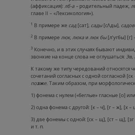
(аффиксация):
лб-а –
родительный падеж,
л
главе II – «Лексикология»).
1
В примере же
сад
[сат],
сады
[сΛды],
садов
2
В примере
люк, люка
и
люк бы
[л'угбы] [г]
3
Конечно, и в этих случаях бывают индив
звонкие на конце слова не оглушаться:
Эв,
К такому же типу чередований относятся чере
сочетаний согласных с одной согласной [ск – 
по
зж
е.
Таким образом, при морфологическ
1) фонема с нулем («беглые» гласные [о] или 
2) одна фонема с другой: [к – ч], [г – ж], [х – 
3) две фонемы с одной: [ск – щ], [ст – щ], [зг 
и т. п.