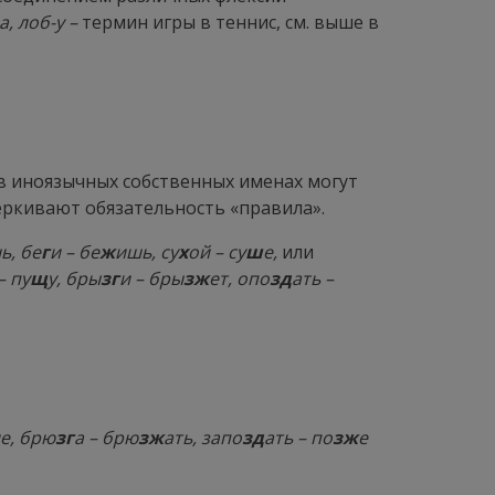
а, лоб-у –
термин игры в теннис, см. выше в
, в иноязычных собственных именах могут
черкивают обязательность «правила».
ь, бе
г
и – бе
ж
ишь, су
х
ой – су
ш
е,
или
– пу
щ
у, бры
зг
и – бры
зж
ет, опо
зд
ать –
е, брю
зг
а – брю
зж
ать, запо
зд
ать – по
зж
е