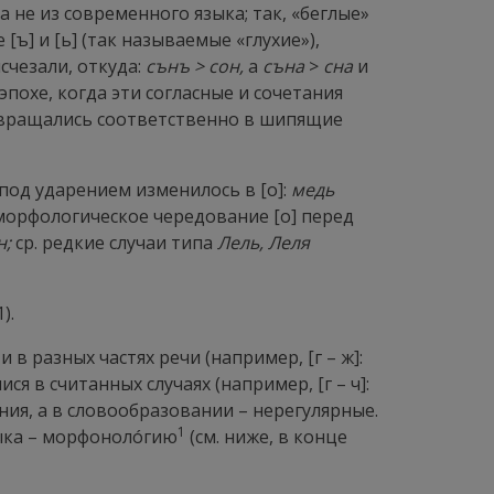
 не из современного языка; так, «беглые»
[ъ] и [ь] (так называемые «глухие»),
счезали, откуда:
сънъ > сон,
а
съна
>
сна
и
кой эпохе, когда эти согласные и сочетания
ревращались соответственно в шипящие
 под ударением изменилось в [о]:
медь
ь морфологическое чередование [о] перед
н;
ср. редкие случаи типа
Лель, Леля
1).
 в разных частях речи (например, [г – ж]:
ся в считанных случаях (например, [г – ч]:
я, а в словообразовании – нерегулярные.
1
ыка –
морфонолóгию
(см. ниже, в конце