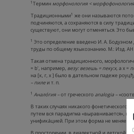
1
Термин
морфонология < морфофонологи
1
Традиционными
же они называются потом
подчиняются, а сохраняются в силу тради
существуют, они могут отменяться. Это бы
1
Это определение введено И. А. Бодуэном д
труды по общему языкознанию. М.: Изд. АН С
Такая отмена традиционного, морфологич
=
b
', например,
везу: везешь = пеку:х,
а х =
п
на [к, г, х ] было в дательном падеже роуц
ђ
– пиле
и т. п.
1
Аналóгия –
от греческого
analogia
–
«соотв
В таких случаях никакого фонетического пр
путем вся парадигма «выравнивается», ил
унификáцией
. При этом форма не меняется
В просторечии, в диалектной и детской ре