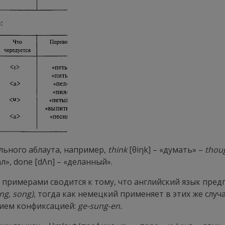
льного аблаута, например,
think
[
θiηk
] – «думать» –
thou
ал»,
done
[
dΛn
] – «деланный».
 примерами сводится к тому, что английский язык пре
ng
,
song
),
тогда как немецкий применяет в этих же случ
нием конфиксацией:
ge
-
sung
-
en
.