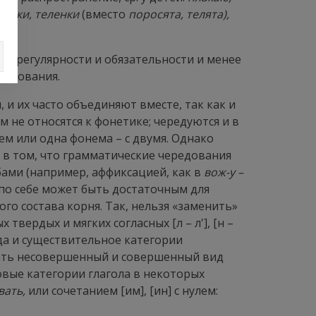
сенки, теленки
(вместо
поросята, телята),
ей регулярности и обязательности и менее
разования.
 и их часто объединяют вместе, так как и
 не относятся к фонетике; чередуются и в
лем или одна фонема – с двумя. Однако
 в том, что грамматические чередования
ами (например, аффиксацией, как в
вож-у –
 по себе может быть достаточным для
о состава корня. Так, нельзя «заменить»
твердых и мягких согласных [л – л'], [н –
рода и существительное категории
чать несовершенный и совершенный вид
идовые категории глагола в некоторых
вать,
или сочетанием [им], [ин] с нулем: