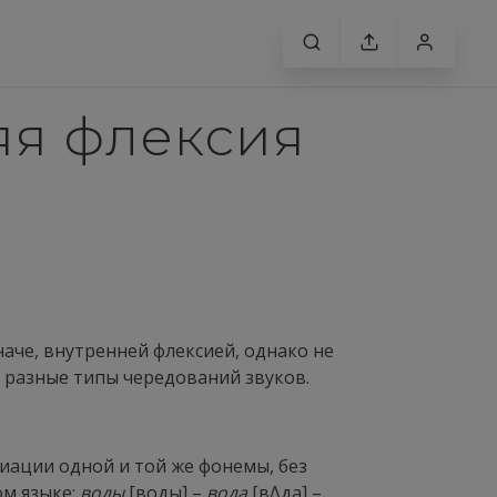
яя флексия
аче, внутренней флексией, однако не
ь разные типы чередований звуков.
иации одной и той же фонемы, без
ом языке:
воды
[воды] –
вода
[вΛда] –