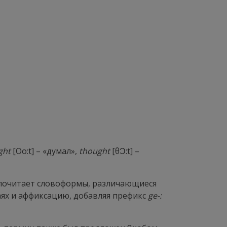
ght
[
Oo
:
t
] – «думал»,
thought
[θ
Ɔ
:
t
] –
дпочитает словоформы, различающиеся
аях и аффиксацию, добавляя префикс
ge
-: