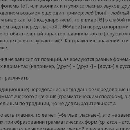
 фонемы [о]', или звонких и глухих согласных звуков:
дру
суждением возьмем еще один пример:
лоб
[лоп] –
лобный
м виде как [о] (под ударением), то в виде [
Ə
] в слабой 
вном виде) перед гласной [л
Ə
бΛвои] и перед сонорными 
еют обязательный характер в данном языке (в русском я
3
 конце слова оглушаются»)
. К выражению значений эти
ике.
ания не зависит от позиций, а чередуются разные фоне
ариантах (например, [друг-] – [друз'-] – [друж-] в рус
т различать:
радиционные) чередования, когда данное чередование н
рамматического значения (грамматическим способом), 
тельным по традиции, но не для выразительности.
о есть гласная, то ее нет («беглые гласные»); это не за
 их при образовании грамматических форм (ср.
стол – сто
ыражается не чередованием гласной и нуля звука, а п