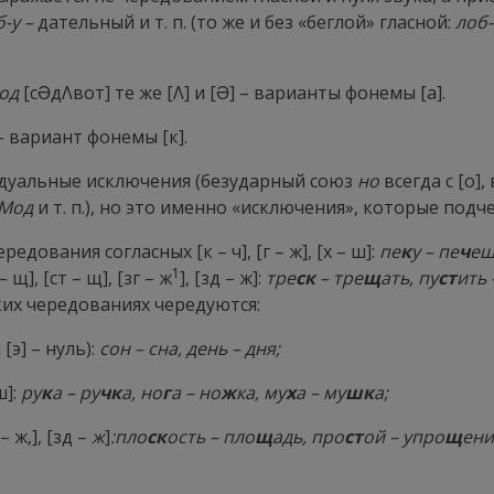
б-у –
дательный и т. п. (то же и без «беглой» гласной:
лоб-
од
[с
Ə
дΛвот] те же [
Λ
] и [
Ə
] – варианты фонемы [а].
 – вариант фонемы [к].
идуальные исключения (безударный союз
но
всегда с [о]
 Мод
и т. п.), но это именно «исключения», которые под
дования согласных [к – ч], [г – ж], [х – ш]:
пе
к
у – пе
ч
еш
1
щ], [ст – щ], [зг – ж
], [зд – ж]:
тре
ск
– тре
щ
ать, пу
ст
ить 
их чередованиях чередуются:
[э] – нуль):
сон – сна, день – дня;
ш]:
ру
к
а – ру
чк
а, но
г
а – но
ж
ка, му
х
а – му
шк
а;
– ж,], [зд –
ж
]
:пло
ск
ость – пло
щ
адь, про
ст
ой – упро
щ
ени