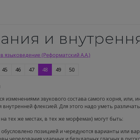
вания и внутренн
в языковедение (Реформатский А.А.)
45
46
47
48
49
50
я
 изменениями звукового состава самого корня, или, ин
я внутренней флексией. Для этого надо уметь различат
на тех же местах, в тех же морфемах) могут быть:
я обусловлено позицией и чередуются варианты или вар
овы чередования ударных и безударных гласных в русск