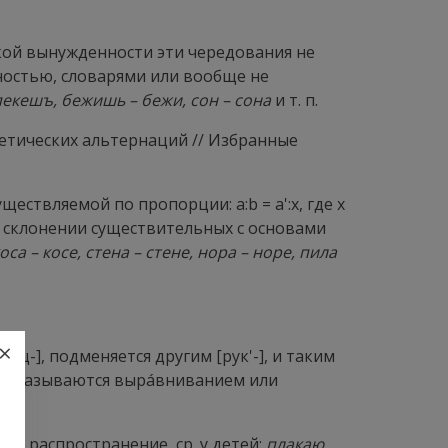
кой вынужденности эти чередования не
ностью, словарями или вообще не
пекешъ, бежишь – бежи, сон – сона
и т. п.
нетических альтернаций // Избранные
существляемой по пропорции: а:
b
= а':х, где х
м склонении существительных с основами
оса – косе, стена – стене, нора – норе, пила
×
уц-], подменяется другим [рук'-], и таким
гии называются
вырáвниванием
или
е распространение, ср. у детей:
плакаю,