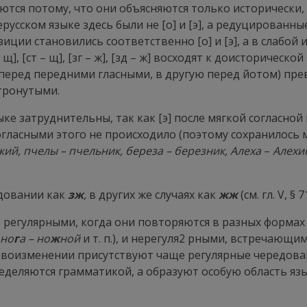
ся потому, что они объясняются только исторически, а
сском языке здесь были не [о] и [э], а редуцированные 
ции становились соответственно [о] и [э], а в слабой и
[ск – щ], [ст – щ], [зг – ж], [зд – ж] восходят к доисторичес
ху перед передними гласными, в другую перед йотом) п
етронутыми.
ке затруднительны, так как [э] после мягкой согласной
и согласными этого не происходило (поэтому сохранилос
ский, пчелы – пчельник, береза – березник, Алеха
–
Алехи
едовании как
зж
,
в других же случаях как
жж
(см. гл. V, § 7
ь
регулярными
, когда они повторяются в разных формах и
 но
г
а – но
ж
ной
и т. п.), и
нерегуля
2
рными
, встречающими
воизменении присутствуют чаще регулярные чередовани
ределяются грамматикой, а образуют особую область яз