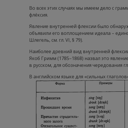
Во всех этих случаях мы имеем дело с грам
флéксия
.
Явление внутренней флексии было обнаруж
объявили его воплощением идеала – един
Шлегель, см. гл. VI, § 79).
Наиболее древний вид внутренней флексии
Якоб Гримм (1785–1868) назвал это явлени
в русском, для обозначения чередования г
В английском языке для «сильных глаголов