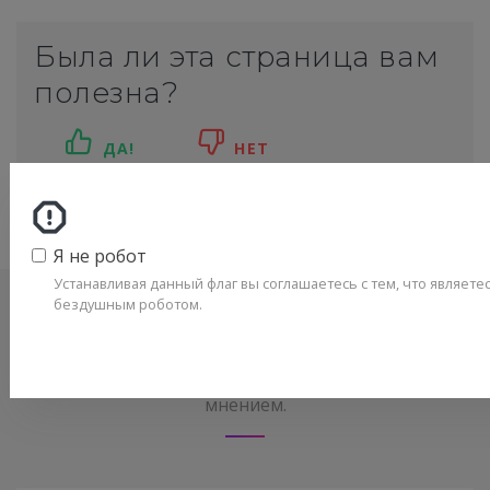
Была ли эта страница вам
полезна?
ДА!
НЕТ
4
посетителя считают эту страницу полезной.
Я не робот
Устанавливая данный флаг вы соглашаетесь с тем, что являетес
бездушным роботом.
Нет комментариев
Не стесняйтесь поделиться с нами вашим ценным
мнением.