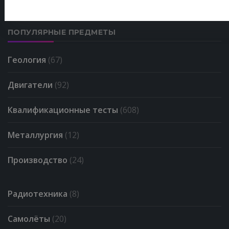
ПОПУЛЯРНЫЕ ПРЕДМЕТЫ
Геология
(67)
Двигатели
(92)
Квалификационные тесты
(608)
Металлургия
(12)
Производство
(24)
Радиотехника
(8)
Самолёты
(20)