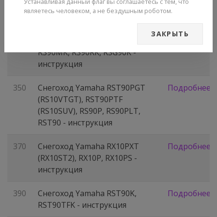
Устанавливая данный флаг вы соглашаетесь с тем, что
PZ50RT, PZ50GT, PZ50VT -
являетесь человеком, а не бездушным роботом.
инструкция
ЗАКРЫТЬ
345
Снегоход Yamaha RS90K,
Подробнее
RS90MK, RS90RK, RSG90K -
инструкция
350
Снегоход Yamaha RST90PGT
Подробнее
(RS10VTGT), RST90PTF
(RS10SUV), RS90P, RS90PLT,
RST90 - инструкция
370
Снегоход Yamaha RX10PXT
Подробнее
(RX10ST2), RX10P, RX10PS -
инструкция
390
Снегоход Yamaha RST90K,
Подробнее
RST90TFK - инструкция