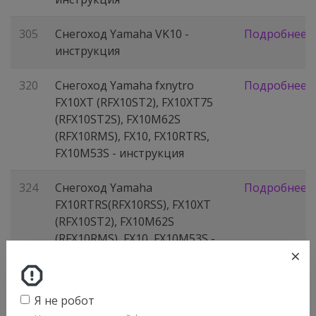
305
Снегоход Yamaha VK10 -
Подробнее
инструкция
320
Снегоход Yamaha fxnytro
Подробнее
FX10XT (RFX10ST2), FX10XT75
(RFX10ST2S), FX10M62S
(RFX10RMS), FX10, FX10RTRS,
FX10M53S - инструкция
324
Снегоход Yamaha
Подробнее
FX10RTRS(RFX10RSS), FX10XT
(RFX10ST2), FX10M62S
(RFX10RMS), FX10, FX10M53S -
×
инструкция
340
Снегоход Yamaha PZ50MT
Подробнее
Я не робот
(RPZ50M), PZ50MP (RPZ50MP),